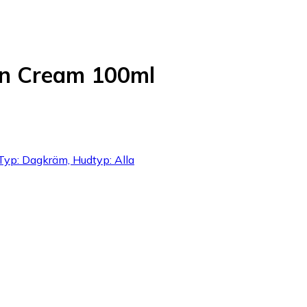
on Cream 100ml
Typ: Dagkräm, Hudtyp: Alla