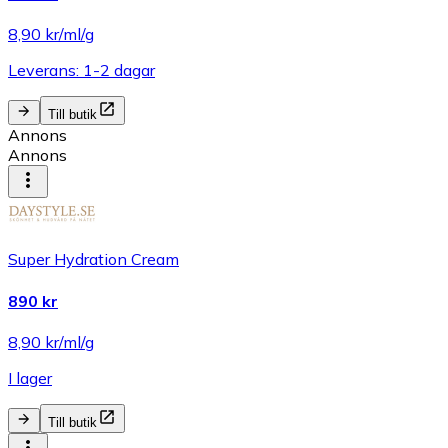
8,90 kr/ml/g
Leverans: 1-2 dagar
Till butik
Annons
Annons
Super Hydration Cream
890 kr
8,90 kr/ml/g
I lager
Till butik