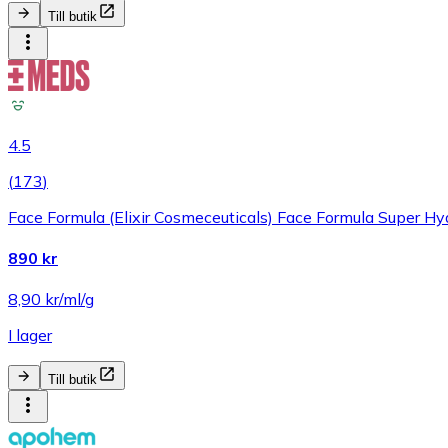
Till butik
4.5
(
173
)
Face Formula (Elixir Cosmeceuticals) Face Formula Super H
890 kr
8,90 kr/ml/g
I lager
Till butik