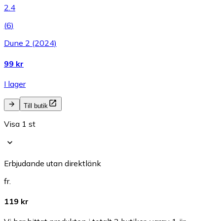
2.4
(
6
)
Dune 2 (2024)
99 kr
I lager
Till butik
Visa 1 st
Erbjudande utan direktlänk
fr.
119 kr