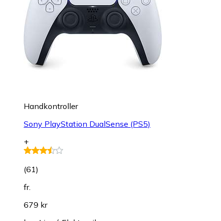
Handkontroller
Sony PlayStation DualSense (PS5)
+
(
61
)
fr.
679 kr