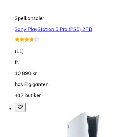
Spelkonsoler
Sony PlayStation 5 Pro (PS5) 2TB
(
11
)
fr.
10 890 kr
hos
Elgiganten
+17 butiker