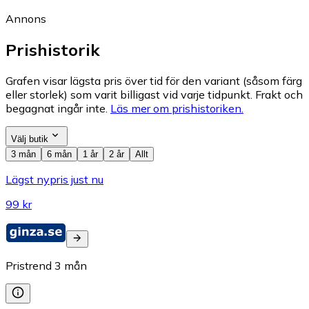
Annons
Prishistorik
Grafen visar lägsta pris över tid för den variant (såsom färg
eller storlek) som varit billigast vid varje tidpunkt. Frakt och
begagnat ingår inte.
Läs mer om prishistoriken.
Välj butik
3 mån
6 mån
1 år
2 år
Allt
Lägst nypris just nu
99 kr
Pristrend
3
mån