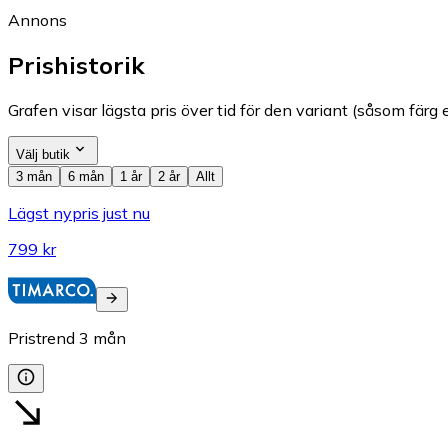
Annons
Prishistorik
Grafen visar lägsta pris över tid för den variant (såsom färg e
Välj butik
3 mån
6 mån
1 år
2 år
Allt
Lägst nypris just nu
799 kr
Pristrend
3
mån