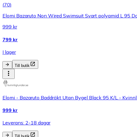
(
70
)
Elomi Bazaruto Non Wired Swimsuit Svart polyamid L 95 
999 kr
799 kr
I lager
Till butik
Elomi - Bazaruto Baddräkt Utan Bygel Black 95 K/L - Kvinnl
999 kr
Leverans: 2-18 dagar
Till butik