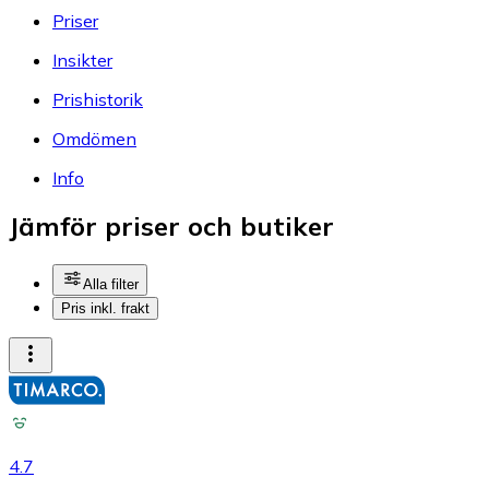
Priser
Insikter
Prishistorik
Omdömen
Info
Jämför priser och butiker
Alla filter
Pris inkl. frakt
4.7