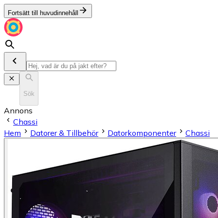
Fortsätt till huvudinnehåll
Sök
Annons
Chassi
Hem
Datorer & Tillbehör
Datorkomponenter
Chassi