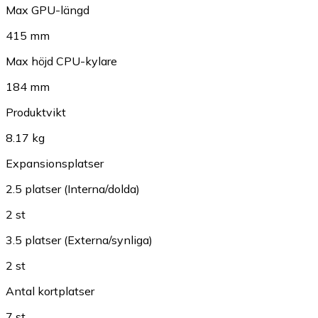
Max GPU-längd
415 mm
Max höjd CPU-kylare
184 mm
Produktvikt
8.17 kg
Expansionsplatser
2.5 platser (Interna/dolda)
2 st
3.5 platser (Externa/synliga)
2 st
Antal kortplatser
7 st