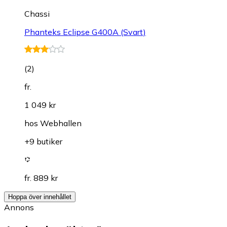
Chassi
Phanteks Eclipse G400A (Svart)
(
2
)
fr.
1 049 kr
hos
Webhallen
+9 butiker
fr. 889 kr
Hoppa över innehållet
Annons