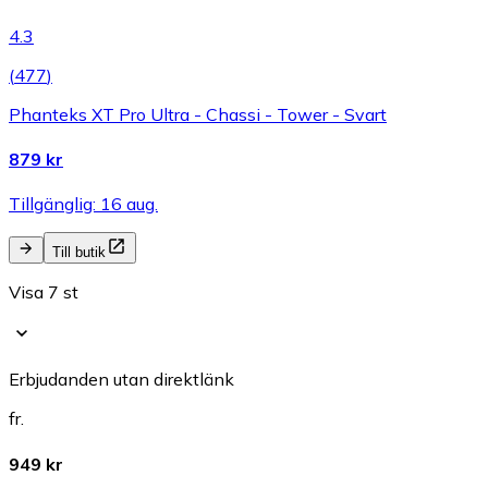
4.3
(
477
)
Phanteks XT Pro Ultra - Chassi - Tower - Svart
879 kr
Tillgänglig: 16 aug.
Till butik
Visa 7 st
Erbjudanden utan direktlänk
fr.
949 kr