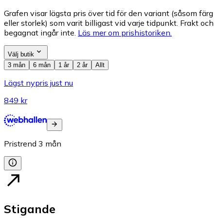
Grafen visar lägsta pris över tid för den variant (såsom färg
eller storlek) som varit billigast vid varje tidpunkt. Frakt och
begagnat ingår inte.
Läs mer om prishistoriken.
Välj butik
3 mån
6 mån
1 år
2 år
Allt
Lägst nypris just nu
849 kr
Pristrend
3
mån
Stigande