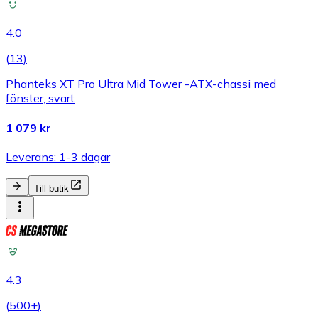
4.0
(
13
)
Phanteks XT Pro Ultra Mid Tower -ATX-chassi med
fönster, svart
1 079 kr
Leverans: 1-3 dagar
Till butik
4.3
(
500+
)