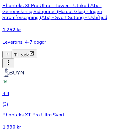
Phanteks Xt Pro Ultra - Tower - Utökad Atx -
Genomskinlig Sidopanel (Härdat Glas) - Ingen
Strömförsörjning (Atx) - Svart Satäng - Usb/Ljud
1 752 kr
Leverans: 4-7 dagar
Till butik
4.4
(
3
)
Phanteks XT Pro Ultra Svart
1 990 kr