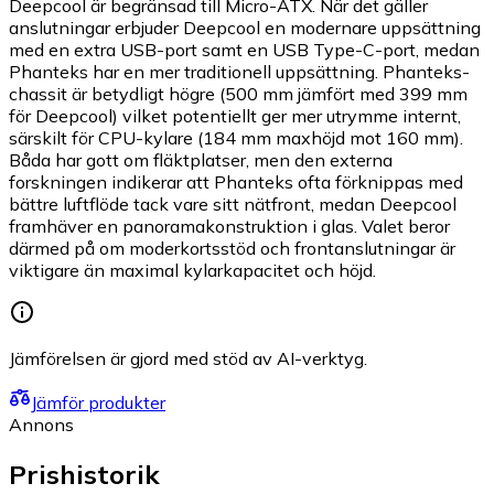
Deepcool är begränsad till Micro-ATX. När det gäller
anslutningar erbjuder Deepcool en modernare uppsättning
med en extra USB-port samt en USB Type-C-port, medan
Phanteks har en mer traditionell uppsättning. Phanteks-
chassit är betydligt högre (500 mm jämfört med 399 mm
för Deepcool) vilket potentiellt ger mer utrymme internt,
särskilt för CPU-kylare (184 mm maxhöjd mot 160 mm).
Båda har gott om fläktplatser, men den externa
forskningen indikerar att Phanteks ofta förknippas med
bättre luftflöde tack vare sitt nätfront, medan Deepcool
framhäver en panoramakonstruktion i glas. Valet beror
därmed på om moderkortsstöd och frontanslutningar är
viktigare än maximal kylarkapacitet och höjd.
Jämförelsen är gjord med stöd av AI-verktyg.
Jämför produkter
Annons
Prishistorik