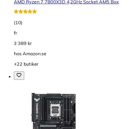
AMD Ryzen 7 7800X3D 4,2GHz Socket AM5 Box
(
10
)
fr.
3 389 kr
hos
Amazon.se
+22 butiker