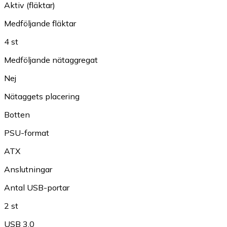
Aktiv (fläktar)
Medföljande fläktar
4 st
Medföljande nätaggregat
Nej
Nätaggets placering
Botten
PSU-format
ATX
Anslutningar
Antal USB-portar
2 st
USB 3.0