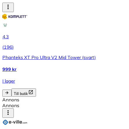
4.3
(
196
)
Phanteks XT Pro Ultra V2 Mid Tower (svart)
999 kr
I lager
Till butik
Annons
Annons