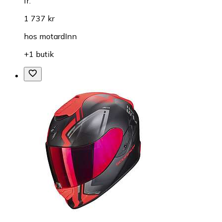
fr.
1 737 kr
hos
motardInn
+1 butik