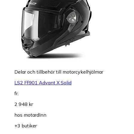
Delar och tillbehör till motorcykelhjälmar
LS2 Ff901 Advant X Solid
fr.
2 948 kr
hos
motardInn
+3 butiker