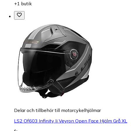
+1 butik
Delar och tillbehör till motorcykelhjälmar
LS2 Of603 Infinity Ii Veyron Open Face Hjälm Grå XL