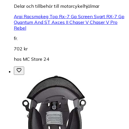
Delar och tillbehör till motorcykelhjälmar
Arai Racsmokeg Top Rx-7 Gp Screen Svart RX-7 Gp
Quantum And ST Axces II Chaser V Chaser V Pro
Rebel
fr.
702 kr
hos
MC Store 24