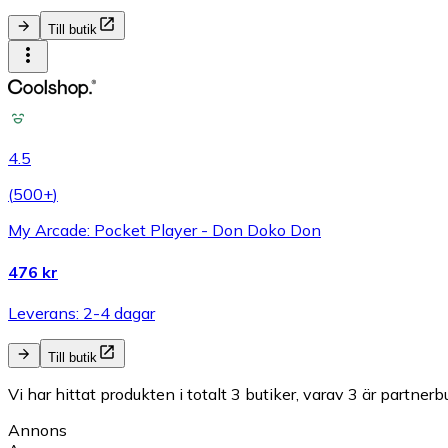
Till butik
4.5
(
500+
)
My Arcade: Pocket Player - Don Doko Don
476 kr
Leverans: 2-4 dagar
Till butik
Vi har hittat produkten i totalt 3 butiker, varav 3 är partnerbu
Annons