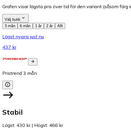
Grafen visar lägsta pris över tid för den variant (såsom färg e
Välj butik
3 mån
6 mån
1 år
2 år
Allt
Lägst nypris just nu
437 kr
Pristrend
3
mån
Stabil
Lägst
:
430 kr
|
Högst
:
466 kr