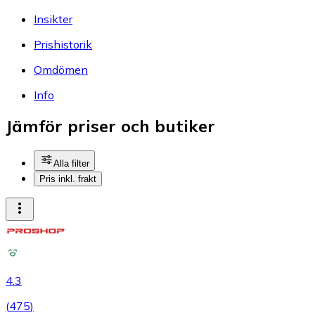
Insikter
Prishistorik
Omdömen
Info
Jämför priser och butiker
Alla filter
Pris inkl. frakt
4.3
(
475
)