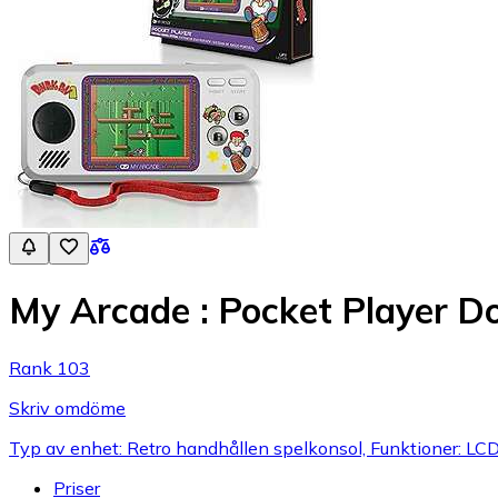
My Arcade : Pocket Player D
Rank 103
Skriv omdöme
Typ av enhet: Retro handhållen spelkonsol, Funktioner: LCD
Priser