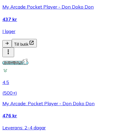
My Arcade Pocket Player - Don Doko Don
437 kr
I lager
Till butik
4.5
(
500+
)
My Arcade: Pocket Player - Don Doko Don
476 kr
Leverans: 2-4 dagar