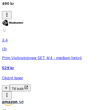
490 kr
3.4
(
3
)
Prim Violinsträngar SET 4/4 - medium [grön]
529 kr
Okänt lager
Till butik