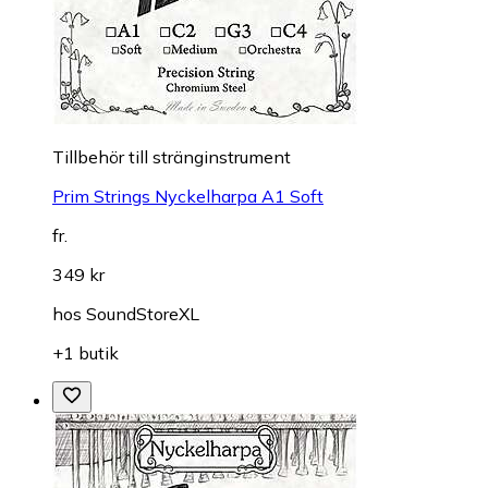
Till­be­hör till stränginstrument
Prim Strings Nyckelharpa A1 Soft
fr.
349 kr
hos
SoundStoreXL
+1 butik