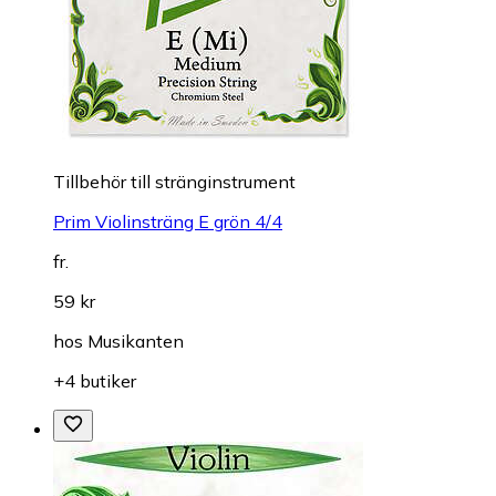
Till­be­hör till stränginstrument
Prim Violinsträng E grön 4/4
fr.
59 kr
hos
Musikanten
+4 butiker