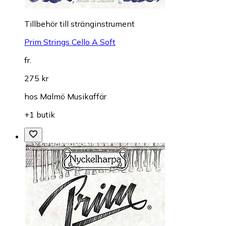
Till­be­hör till stränginstrument
Prim Strings Cello A Soft
fr.
275 kr
hos
Malmö Musikaffär
+1 butik