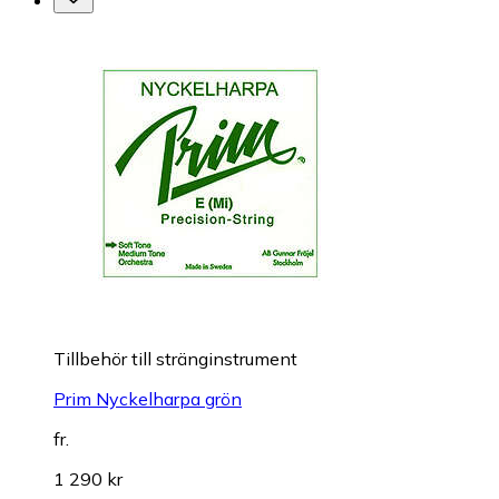
Till­be­hör till stränginstrument
Prim Nyckelharpa grön
fr.
1 290 kr