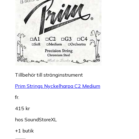
Till­be­hör till stränginstrument
Prim Strings Nyckelharpa C2 Medium
fr.
415 kr
hos
SoundStoreXL
+1 butik