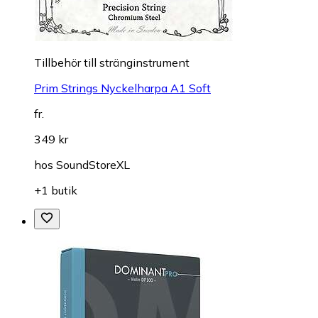
Till­be­hör till stränginstrument
Prim Strings Nyckelharpa A1 Soft
fr.
349 kr
hos
SoundStoreXL
+1 butik