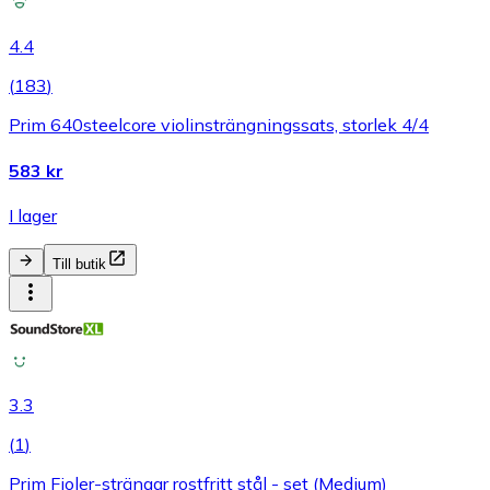
4.4
(
183
)
Prim 640steelcore violinsträngningssats, storlek 4/4
583 kr
I lager
Till butik
3.3
(
1
)
Prim Fioler-strängar rostfritt stål - set (Medium)