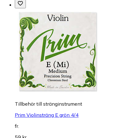
Till­be­hör till stränginstrument
Prim Violinsträng E grön 4/4
fr.
59 kr