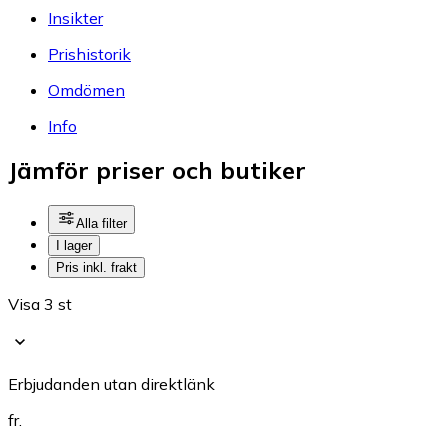
Insikter
Prishistorik
Omdömen
Info
Jämför priser och butiker
Alla filter
I lager
Pris inkl. frakt
Visa 3 st
Erbjudanden utan direktlänk
fr.