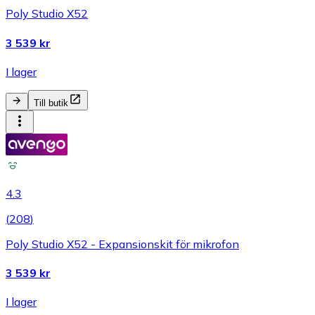
Poly Studio X52
3 539 kr
I lager
Till butik
4.3
(
208
)
Poly Studio X52 - Expansionskit för mikrofon
3 539 kr
I lager