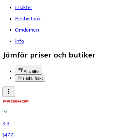
Insikter
Prishistorik
Omdömen
Info
Jämför priser och butiker
Alla filter
Pris inkl. frakt
4.3
(
477
)