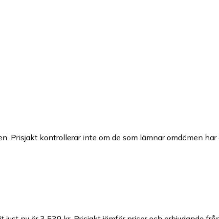
n. Prisjakt kontrollerar inte om de som lämnar omdömen har a
t just nu är 3 539 kr.
Prisjakt jämför priser och erbjudande från