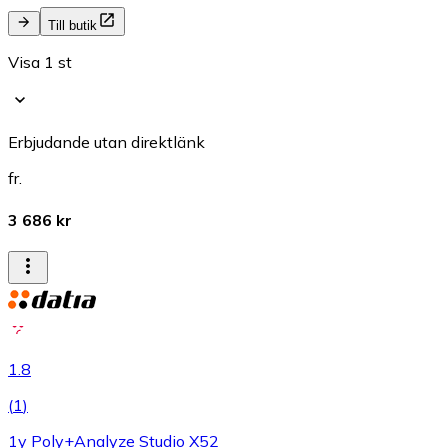
Till butik
Visa 1 st
Erbjudande utan direktlänk
fr.
3 686 kr
1.8
(
1
)
1y Poly+Analyze Studio X52