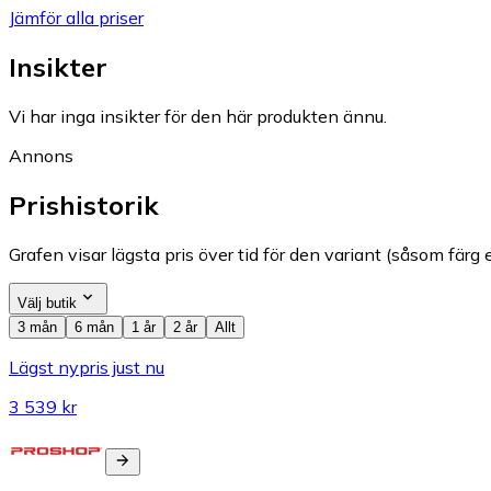
Jämför alla priser
Insikter
Vi har inga insikter för den här produkten ännu.
Annons
Prishistorik
Grafen visar lägsta pris över tid för den variant (såsom färg e
Välj butik
3 mån
6 mån
1 år
2 år
Allt
Lägst nypris just nu
3 539 kr