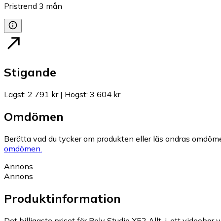
Pristrend
3
mån
Stigande
Lägst
:
2 791 kr
|
Högst
:
3 604 kr
Omdömen
Berätta vad du tycker om produkten eller läs andras omdöme
omdömen.
Annons
Annons
Produktinformation
Det billigaste priset för Poly Studio X52 Allt-i-ett videobar vi