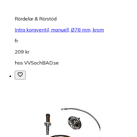
Rördelar & Rörstöd
Intra korgventil, manuell, Ø78 mm, krom
fr.
209 kr
hos
VVSochBAD.se