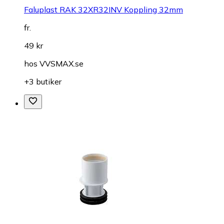
Faluplast RAK 32XR32INV Koppling 32mm
fr.
49 kr
hos
VVSMAX.se
+3 butiker