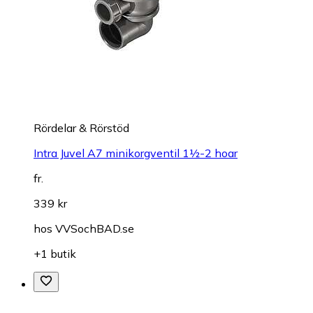
Rördelar & Rörstöd
Intra Juvel A7 minikorgventil 1½-2 hoar
fr.
339 kr
hos
VVSochBAD.se
+1 butik