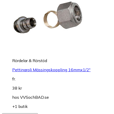
Rördelar & Rörstöd
Pettinaroli Mässingskoppling 16mmx1/2"
fr.
38 kr
hos
VVSochBAD.se
+1 butik