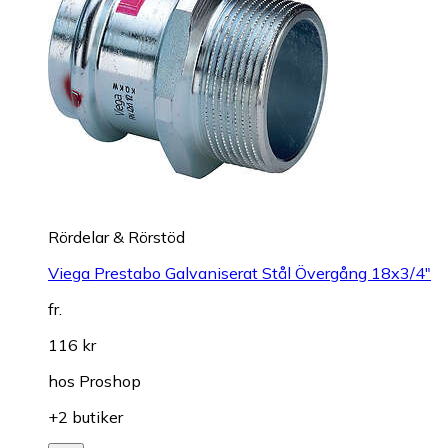
Rördelar & Rörstöd
Viega Prestabo Galvaniserat Stål Övergång 18x3/4"
fr.
116 kr
hos
Proshop
+2 butiker