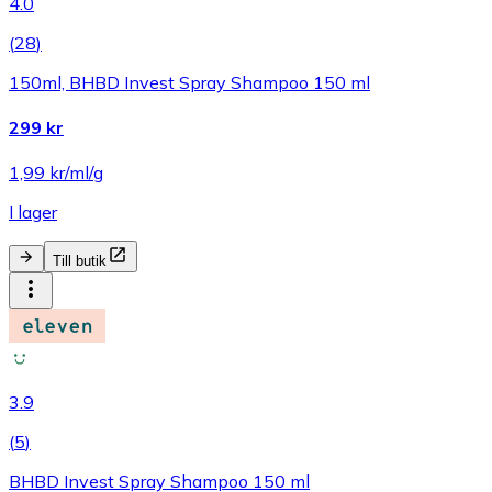
4.0
(
28
)
150ml, BHBD Invest Spray Shampoo 150 ml
299 kr
1,99 kr/ml/g
I lager
Till butik
3.9
(
5
)
BHBD Invest Spray Shampoo 150 ml