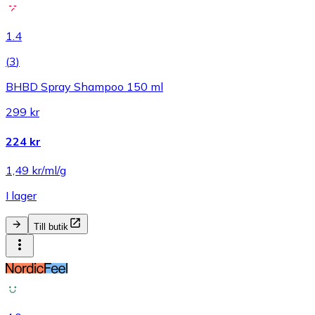
1.4
(
3
)
BHBD Spray Shampoo 150 ml
299 kr
224 kr
1,49 kr/ml/g
I lager
Till butik