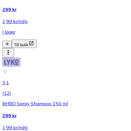
299 kr
1,99 kr/ml/g
I lager
Till butik
3.1
(
12
)
BHBD Spray Shampoo 150 ml
299 kr
1,99 kr/ml/g