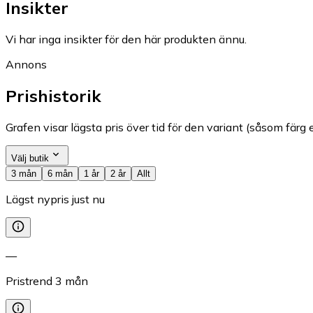
Insikter
Vi har inga insikter för den här produkten ännu.
Annons
Prishistorik
Grafen visar lägsta pris över tid för den variant (såsom färg e
Välj butik
3 mån
6 mån
1 år
2 år
Allt
Lägst nypris just nu
—
Pristrend
3
mån