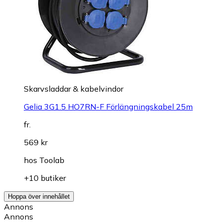
Skarvsladdar & kabelvindor
Gelia 3G1.5 HO7RN-F Förlängningskabel 25m
fr.
569 kr
hos
Toolab
+10 butiker
Hoppa över innehållet
Annons
Annons