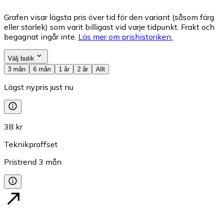
Grafen visar lägsta pris över tid för den variant (såsom färg
eller storlek) som varit billigast vid varje tidpunkt. Frakt och
begagnat ingår inte.
Läs mer om prishistoriken.
Välj butik
3 mån
6 mån
1 år
2 år
Allt
Lägst nypris just nu
38 kr
Teknikproffset
Pristrend
3
mån