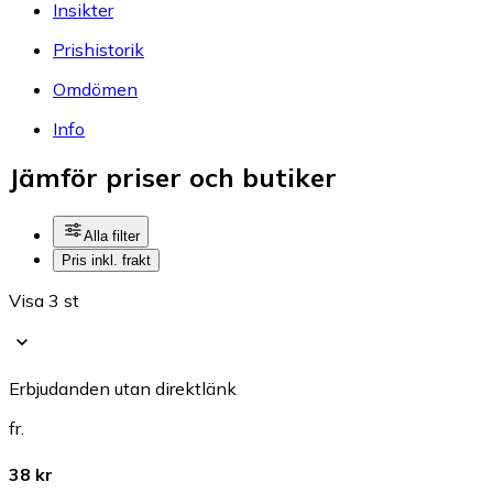
Insikter
Prishistorik
Omdömen
Info
Jämför priser och butiker
Alla filter
Pris inkl. frakt
Visa 3 st
Erbjudanden utan direktlänk
fr.
38 kr