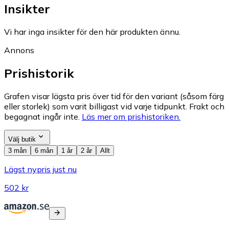
Insikter
Vi har inga insikter för den här produkten ännu.
Annons
Prishistorik
Grafen visar lägsta pris över tid för den variant (såsom färg
eller storlek) som varit billigast vid varje tidpunkt. Frakt och
begagnat ingår inte.
Läs mer om prishistoriken.
Välj butik
3 mån
6 mån
1 år
2 år
Allt
Lägst nypris just nu
502 kr