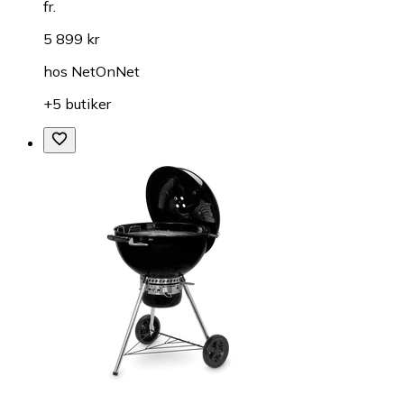
fr.
5 899 kr
hos
NetOnNet
+5 butiker