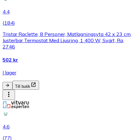
4.4
(
184
)
Tristar Raclette, 8 Personer, Matlagningsyta 42 x 23 cm,
Justerbar Termostat Med Ljusring, 1 400 W, Svart, Ra,
2746
502 kr
I lager
Till butik
4.6
(
77
)