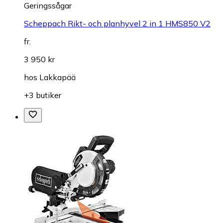
Geringssågar
Scheppach Rikt- och planhyvel 2 in 1 HMS850 V2
fr.
3 950 kr
hos
Lakkapää
+3 butiker