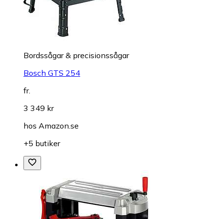
Bordssågar & precisionssågar
Bosch GTS 254
fr.
3 349 kr
hos
Amazon.se
+5 butiker