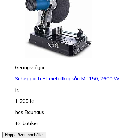
Geringssågar
Scheppach El-metallkapsåg MT150; 2600 W
fr.
1 595 kr
hos
Bauhaus
+2 butiker
Hoppa över innehållet