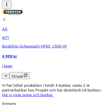
4.6
(
67
)
Bordsfräs Scheppach HF60; 1500 W
4 999 kr
I lager
Till butik
Vi har hittat produkten i totalt 4 butiker, varav 2 är
partnerbutiker hos Prisjakt och har direktlänk till butiken.
Hur vi visar priser och butiker.
Annons