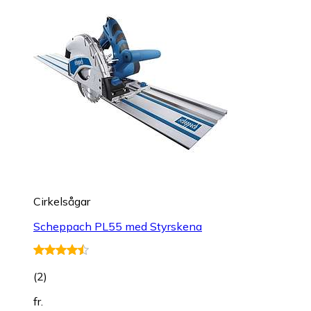
Cirkelsågar
Scheppach PL55 med Styrskena
(
2
)
fr.