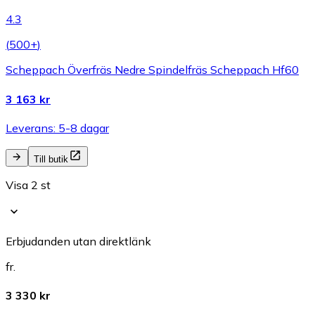
4.3
(
500+
)
Scheppach Överfräs Nedre Spindelfräs Scheppach Hf60
3 163 kr
Leverans: 5-8 dagar
Till butik
Visa 2 st
Erbjudanden utan direktlänk
fr.
3 330 kr