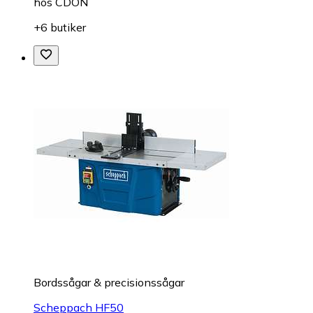
hos
CDON
+6 butiker
Bordssågar & precisionssågar
Scheppach HF50