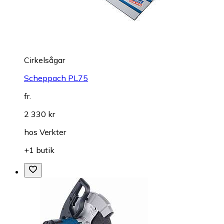
Cirkelsågar
Scheppach PL75
fr.
2 330 kr
hos
Verkter
+1 butik