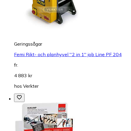
Geringssågar
Femi Rikt- och planhyvel ''2 in 1'' job Line PF 204
fr.
4 883 kr
hos
Verkter