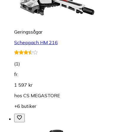
Geringssågar
Scheppach HM 216
(
1
)
fr.
1 597 kr
hos
CS MEGASTORE
+6 butiker