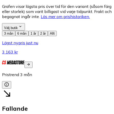
Grafen visar lägsta pris över tid för den variant (såsom färg
eller storlek) som varit billigast vid varje tidpunkt. Frakt och
begagnat ingår inte.
Läs mer om prishistoriken.
Välj butik
3 mån
6 mån
1 år
2 år
Allt
Lägst nypris just nu
3 163 kr
Pristrend
3
mån
Fallande