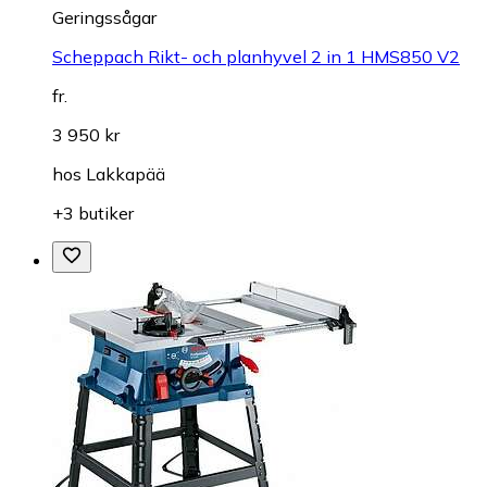
Geringssågar
Scheppach Rikt- och planhyvel 2 in 1 HMS850 V2
fr.
3 950 kr
hos
Lakkapää
+3 butiker