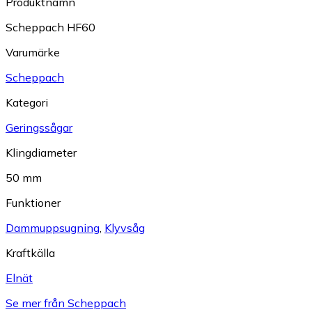
Produktnamn
Scheppach HF60
Varumärke
Scheppach
Kategori
Geringssågar
Klingdiameter
50 mm
Funktioner
Dammuppsugning
,
Klyvsåg
Kraftkälla
Elnät
Se mer från Scheppach