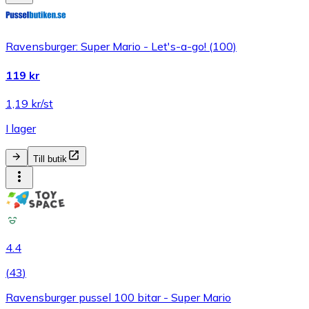
Ravensburger: Super Mario - Let's-a-go! (100)
119 kr
1,19 kr/st
I lager
Till butik
4.4
(
43
)
Ravensburger pussel 100 bitar - Super Mario