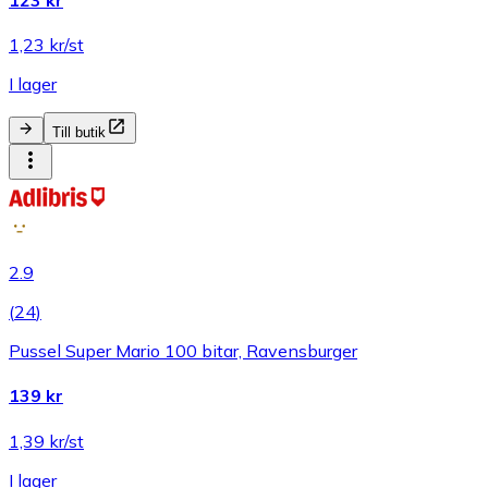
1,23 kr/st
I lager
Till butik
2.9
(
24
)
Pussel Super Mario 100 bitar, Ravensburger
139 kr
1,39 kr/st
I lager