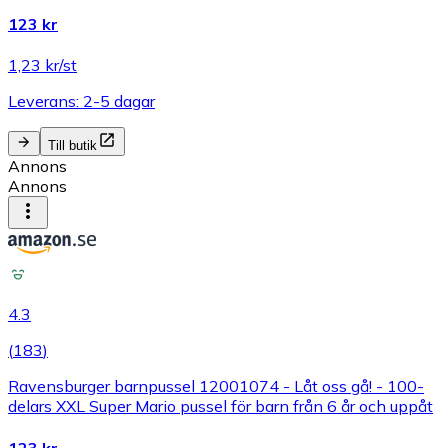
123 kr
1,23 kr/st
Leverans: 2-5 dagar
Till butik
Annons
Annons
4.3
(
183
)
Ravensburger barnpussel 12001074 - Låt oss gå! - 100-
delars XXL Super Mario pussel för barn från 6 år och uppåt
123 kr