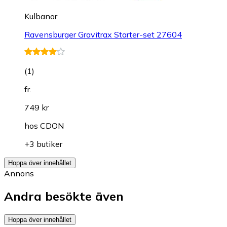
Kulbanor
Ravensburger Gravitrax Starter-set 27604
(
1
)
fr.
749 kr
hos
CDON
+3 butiker
Hoppa över innehållet
Annons
Andra besökte även
Hoppa över innehållet