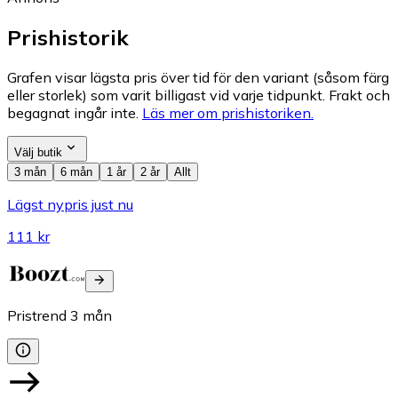
Prishistorik
Grafen visar lägsta pris över tid för den variant (såsom färg
eller storlek) som varit billigast vid varje tidpunkt. Frakt och
begagnat ingår inte.
Läs mer om prishistoriken.
Välj butik
3 mån
6 mån
1 år
2 år
Allt
Lägst nypris just nu
111 kr
Pristrend
3
mån