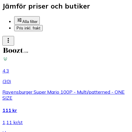
Jämför priser och butiker
Alla filter
Pris inkl. frakt
4.3
(
30
)
Ravensburger Super Mario 100P - Multi/patterned - ONE
SIZE
111 kr
1,11 kr/st