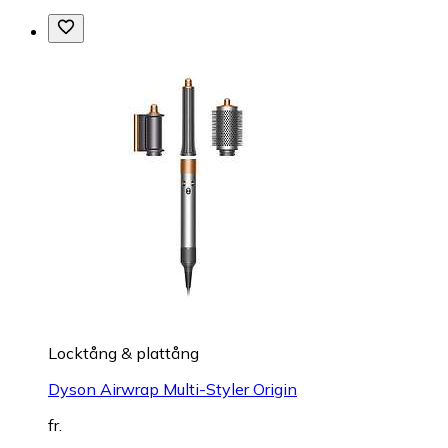
Locktång & plattång
Dyson Airwrap Multi-Styler Origin
fr.