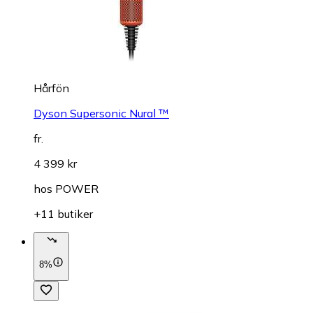
Hårfön
Dyson Supersonic Nural ™
fr.
4 399 kr
hos
POWER
+11 butiker
8%