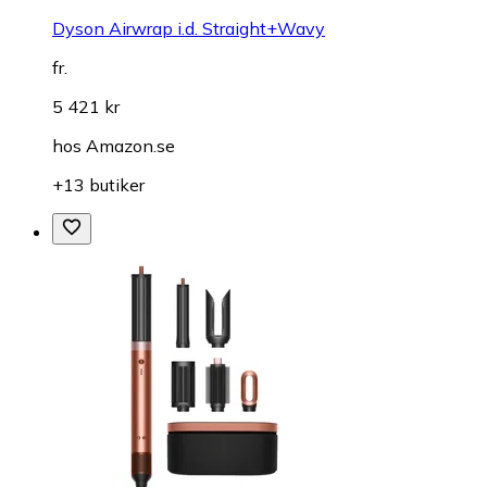
Dyson Airwrap i.d. Straight+Wavy
fr.
5 421 kr
hos
Amazon.se
+13 butiker