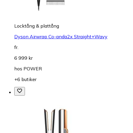
Locktång & plattång
Dyson Airwrap Co-anda2x Straight+Wavy
fr.
6 999 kr
hos
POWER
+6 butiker