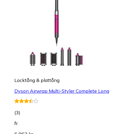
Locktång & plattång
Dyson Airwrap Multi-Styler Complete Long
(
3
)
fr.
6 963 kr