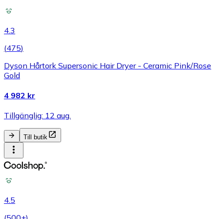
4.3
(
475
)
Dyson Hårtork Supersonic Hair Dryer - Ceramic Pink/Rose
Gold
4 982 kr
Tillgänglig: 12 aug.
Till butik
4.5
(
500+
)