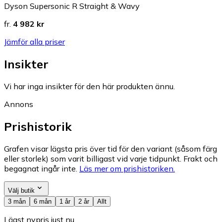
Dyson Supersonic R Straight & Wavy
fr.
4 982 kr
Jämför alla priser
Insikter
Vi har inga insikter för den här produkten ännu.
Annons
Prishistorik
Grafen visar lägsta pris över tid för den variant (såsom färg
eller storlek) som varit billigast vid varje tidpunkt. Frakt och
begagnat ingår inte.
Läs mer om prishistoriken.
Välj butik
3 mån
6 mån
1 år
2 år
Allt
Lägst nypris just nu