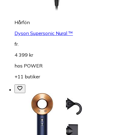
Hårfön
Dyson Supersonic Nural ™
fr.
4 399 kr
hos
POWER
+11 butiker