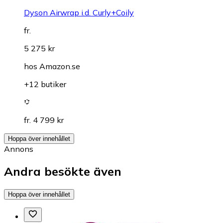
Dyson Airwrap i.d. Curly+Coily
fr.
5 275 kr
hos
Amazon.se
+12 butiker
fr. 4 799 kr
Hoppa över innehållet
Annons
Andra besökte även
Hoppa över innehållet