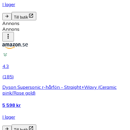
I lager
Till butik
Annons
Annons
4.3
(
185
)
Dyson Supersonic r-hårfön - Straight+Wavy (Ceramic
pink/Rose gold)
5 598 kr
I lager
Till butik