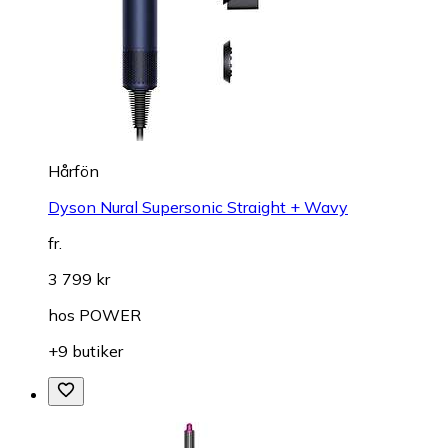
Hårfön
Dyson Nural Supersonic Straight + Wavy
fr.
3 799 kr
hos
POWER
+9 butiker