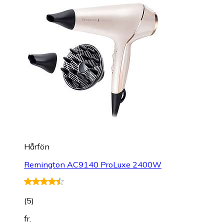
Hårfön
Remington AC9140 ProLuxe 2400W
(
5
)
fr.