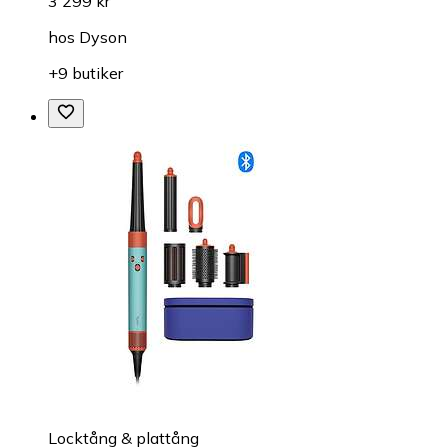
3 299 kr
hos
Dyson
+9 butiker
Locktång & plattång