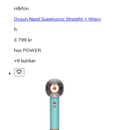
Hårfön
Dyson Nural Supersonic Straight + Wavy
fr.
3 799 kr
hos
POWER
+9 butiker