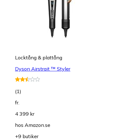
Locktång & plattång
Dyson Airstrait ™ Styler
(
1
)
fr.
4 399 kr
hos
Amazon.se
+9 butiker