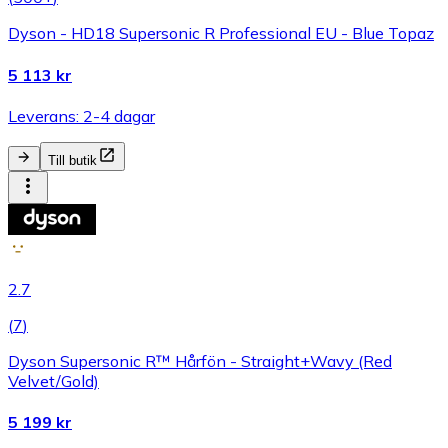
Dyson - HD18 Supersonic R Professional EU - Blue Topaz
5 113 kr
Leverans: 2-4 dagar
Till butik
2.7
(
7
)
Dyson Supersonic R™ Hårfön - Straight+Wavy (Red
Velvet/Gold)
5 199 kr