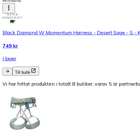
Annons
Black Diamond W Momentum Harness - Desert Sage - S - Kl
749 kr
I lager
Till butik
Vi har hittat produkten i totalt 8 butiker, varav 5 är partnerbu