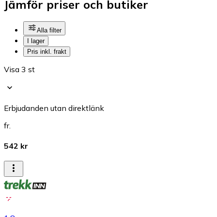
Jämför priser och butiker
Alla filter
I lager
Pris inkl. frakt
Visa 3 st
Erbjudanden utan direktlänk
fr.
542 kr