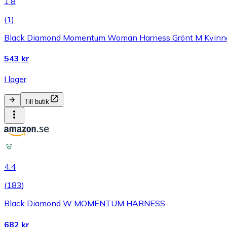
1.8
(
1
)
Black Diamond Momentum Woman Harness Grönt M Kvinn
543 kr
I lager
Till butik
4.4
(
183
)
Black Diamond W MOMENTUM HARNESS
682 kr