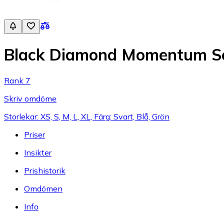
Black Diamond Momentum Se
Rank 7
Skriv omdöme
Storlekar: XS, S, M, L, XL, Färg: Svart, Blå, Grön
Priser
Insikter
Prishistorik
Omdömen
Info