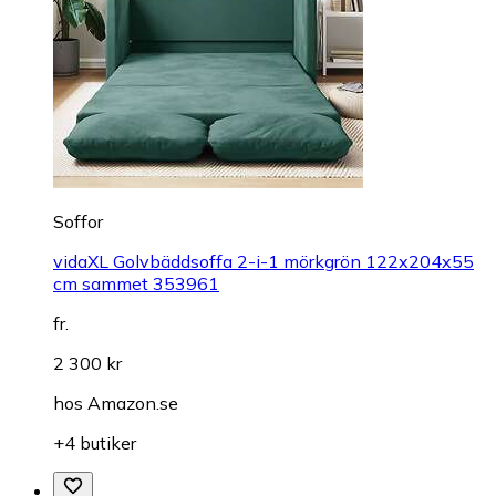
Soffor
vidaXL Golvbäddsoffa 2-i-1 mörkgrön 122x204x55
cm sammet 353961
fr.
2 300 kr
hos
Amazon.se
+4 butiker