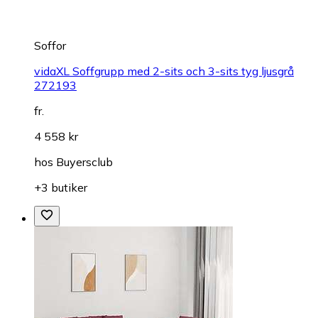
Soffor
vidaXL Soffgrupp med 2-sits och 3-sits tyg ljusgrå
272193
fr.
4 558 kr
hos
Buyersclub
+3 butiker