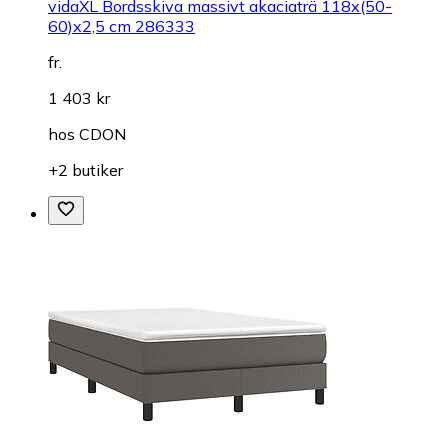
vidaXL Bordsskiva massivt akaciaträ 118x(50-
60)x2,5 cm 286333
fr.
1 403 kr
hos
CDON
+2 butiker