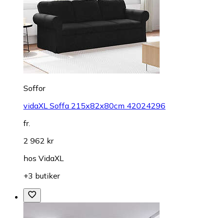
Soffor
vidaXL Soffa 215x82x80cm 42024296
fr.
2 962 kr
hos
VidaXL
+3 butiker