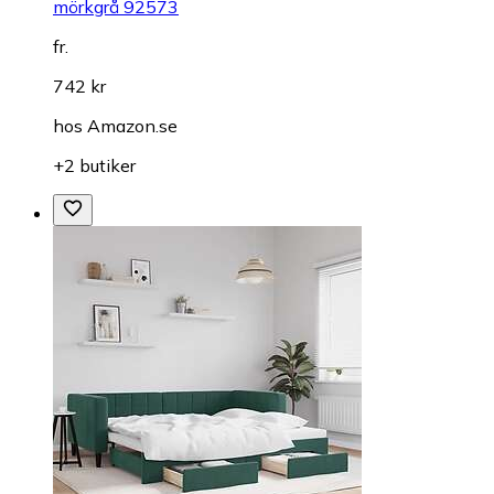
mörkgrå 92573
fr.
742 kr
hos
Amazon.se
+2 butiker