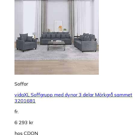
Soffor
vidaXL Soffgrupp med dynor 3 delar Mörkgrå sammet
3201681
fr.
6 293 kr
hos
CDON