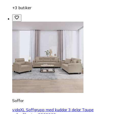
+3 butiker
Soffor
vidaXL Soffgrupp med kuddar 3 delar Taupe