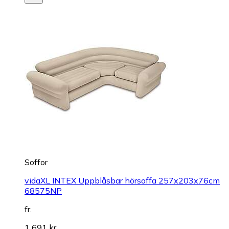
Soffor
vidaXL INTEX Uppblåsbar hörsoffa 257x203x76cm
68575NP
fr.
1 691 kr