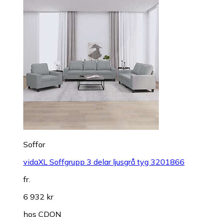
Soffor
vidaXL Soffgrupp 3 delar ljusgrå tyg 3201866
fr.
6 932 kr
hos
CDON