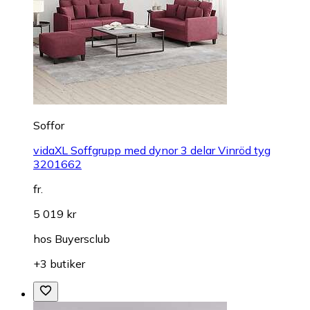
Soffor
vidaXL Soffgrupp med dynor 3 delar Vinröd tyg
3201662
fr.
5 019 kr
hos
Buyersclub
+3 butiker