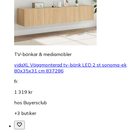
TV-bänkar & mediamöbler
vidaXL Väggmonterad tv-bänk LED 2 st sonoma-ek
80x35x31 cm 837286
fr.
1 319 kr
hos
Buyersclub
+3 butiker