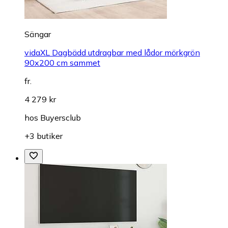
Sängar
vidaXL Dagbädd utdragbar med lådor mörkgrön
90x200 cm sammet
fr.
4 279 kr
hos
Buyersclub
+3 butiker