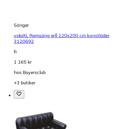
Sängar
vidaXL Ramsäng grå 120x200 cm konstläder
3120692
fr.
1 165 kr
hos
Buyersclub
+3 butiker