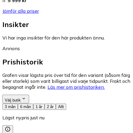
fr.
5 999 kr
Jämför alla priser
Insikter
Vi har inga insikter för den här produkten ännu.
Annons
Prishistorik
Grafen visar lägsta pris över tid för den variant (såsom färg
eller storlek) som varit billigast vid varje tidpunkt. Frakt och
begagnat ingår inte.
Läs mer om prishistoriken.
Välj butik
3 mån
6 mån
1 år
2 år
Allt
Lägst nypris just nu