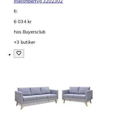
mikrofibertyg 3202302
fr.
6 034 kr
hos
Buyersclub
+3 butiker