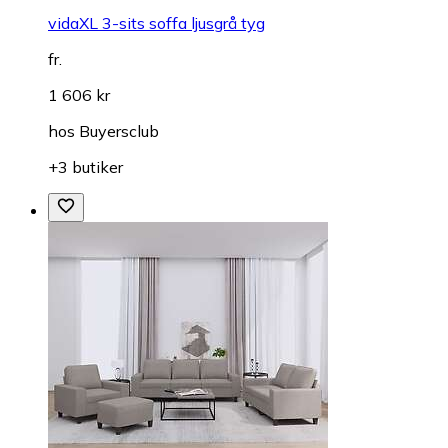
vidaXL 3-sits soffa ljusgrå tyg
fr.
1 606 kr
hos
Buyersclub
+3 butiker