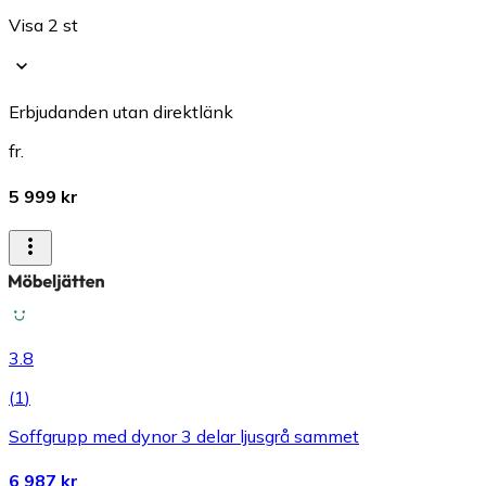
Visa 2 st
Erbjudanden utan direktlänk
fr.
5 999 kr
3.8
(
1
)
Soffgrupp med dynor 3 delar ljusgrå sammet
6 987 kr