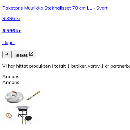
Paketpris Muurikka Stekhällsset 78 cm LL - Svart
8 386 kr
6 596 kr
I lager
Till butik
Vi har hittat produkten i totalt 1 butiker, varav 1 är partnerbu
Annons
Annons