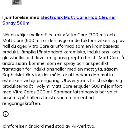
I jämförelse med
Electrolux Matt Care Hob Cleaner
Spray 500ml
När du väljer mellan Electrolux Vitro Care (300 ml) och
Matt Care (500 ml) är den avgörande faktorn vilken typ av
häll du äger. Vitro Care är utformad som en krämbaserad
produkt, lämplig för standard keramiska, induktions- och
glasshällar, och lovar en glansig, reptfri finish. Matt Care, å
andra sidan, kommer som en spray och är specifikt
framtagen för induktionshällar med en matt yta, såsom
SaphirMatt®-ytor, där målet är att bevara den matta
estetiken vid djuprengöring. Utöver ytans finish skiljer sig
produkterna åt i volym; Matt Care erbjuder 500 ml jämfört
med Vitro Cares 300 ml. Sammanfattningsvis bör valet
baseras på hällens finish, snarare än enbart
rengöringskraften.
Jämförelsen är gjord med stöd av AI-verktyg.