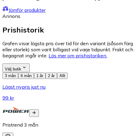
Jämför produkter
Annons
Prishistorik
Grafen visar lägsta pris över tid för den variant (såsom färg
eller storlek) som varit billigast vid varje tidpunkt. Frakt och
begagnat ingår inte.
Läs mer om prishistoriken.
Välj butik
3 mån
6 mån
1 år
2 år
Allt
Lägst nypris just nu
99 kr
Pristrend
3
mån