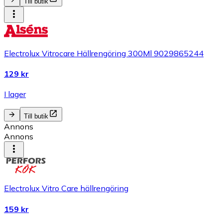
Till butik
Electrolux Vitrocare Hällrengöring 300Ml 9029865244
129 kr
I lager
Till butik
Annons
Annons
Electrolux Vitro Care hällrengöring
159 kr