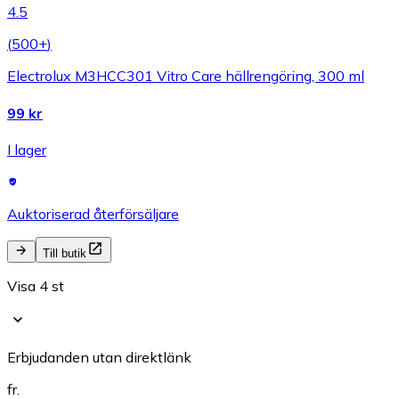
4.5
(
500+
)
Electrolux M3HCC301 Vitro Care hällrengöring, 300 ml
99 kr
I lager
Auktoriserad återförsäljare
Till butik
Visa 4 st
Erbjudanden utan direktlänk
fr.