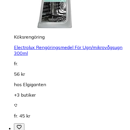
Köksrengöring
Electrolux Rengöringsmedel För Ugn/mikrovågsugn
300ml
fr.
56 kr
hos
Elgiganten
+3 butiker
fr. 45 kr