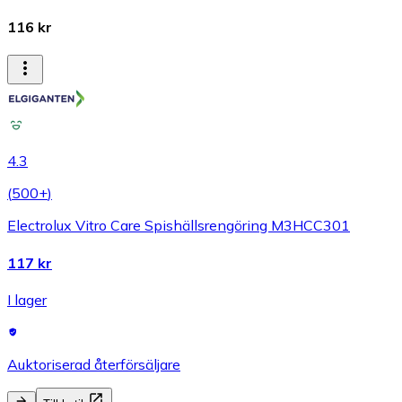
116 kr
4.3
(
500+
)
Electrolux Vitro Care Spishällsrengöring M3HCC301
117 kr
I lager
Auktoriserad återförsäljare