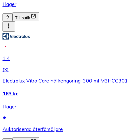
I lager
Till butik
1.4
(
3
)
Electrolux Vitro Care hällrengöring, 300 ml M3HCC301
163 kr
I lager
Auktoriserad återförsäljare