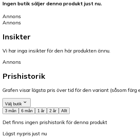
Ingen butik säljer denna produkt just nu.
Annons
Annons
Insikter
Vi har inga insikter för den här produkten ännu.
Annons
Prishistorik
Grafen visar lägsta pris över tid för den variant (såsom färg e
Välj butik
3 mån
6 mån
1 år
2 år
Allt
Det finns ingen prishistorik för denna produkt
Lägst nypris just nu