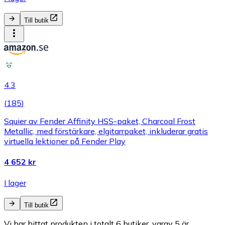
Till butik
4.3
(
185
)
Squier av Fender Affinity HSS-paket, Charcoal Frost
Metallic, med förstärkare, elgitarrpaket, inkluderar gratis
virtuella lektioner på Fender Play
4 652 kr
I lager
Till butik
Vi har hittat produkten i totalt 6 butiker, varav 5 är