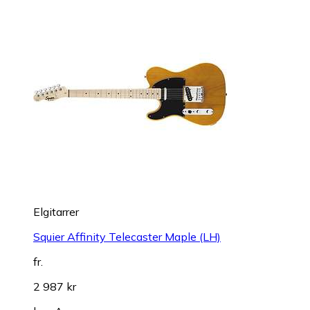
Elgitarrer
Squier Affinity Telecaster Maple (LH)
fr.
2 987 kr