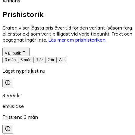
Annons
Prishistorik
Grafen visar lägsta pris över tid för den variant (såsom färg
eller storlek) som varit billigast vid varje tidpunkt. Frakt och
begagnat ingår inte.
Läs mer om prishistoriken.
Välj butik
3 mån
6 mån
1 år
2 år
Allt
Lägst nypris just nu
3 999 kr
emusic.se
Pristrend
3
mån