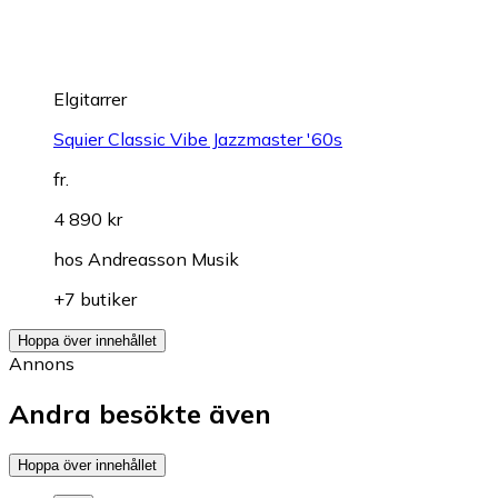
Elgitarrer
Squier Classic Vibe Jazzmaster '60s
fr.
4 890 kr
hos
Andreasson Musik
+7 butiker
Hoppa över innehållet
Annons
Andra besökte även
Hoppa över innehållet