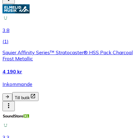
3.8
(
1
)
Squier Affinity Series™ Stratocaster® HSS Pack Charcoal
Frost Metallic
4 190 kr
Inkommande
Till butik
3.3