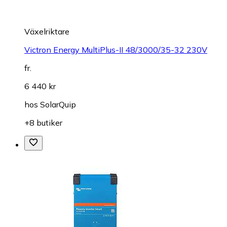
Växelriktare
Victron Energy MultiPlus-II 48/3000/35-32 230V
fr.
6 440 kr
hos
SolarQuip
+8 butiker