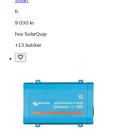
Smart
fr.
9 030 kr
hos
SolarQuip
+13 butiker