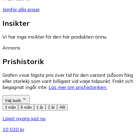
Jämför alla priser
Insikter
Vi har inga insikter för den här produkten ännu.
Annons
Prishistorik
Grafen visar lägsta pris över tid för den variant (såsom färg
eller storlek) som varit billigast vid varje tidpunkt. Frakt och
begagnat ingår inte.
Läs mer om prishistoriken.
Välj butik
3 mån
6 mån
1 år
2 år
Allt
Lägst nypris just nu
10 020 kr