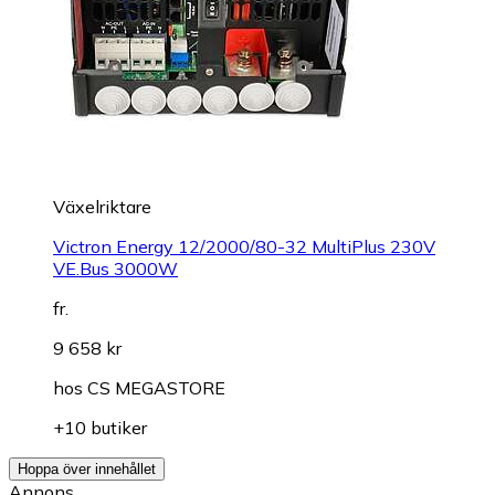
Växelriktare
Victron Energy 12/2000/80-32 MultiPlus 230V
VE.Bus 3000W
fr.
9 658 kr
hos
CS MEGASTORE
+10 butiker
Hoppa över innehållet
Annons