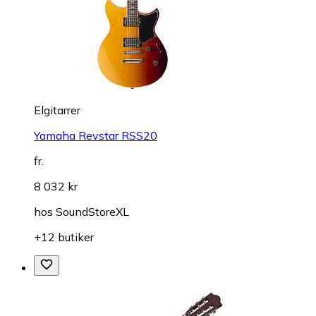
Elgitarrer
Yamaha Revstar RSS20
fr.
8 032 kr
hos
SoundStoreXL
+12 butiker