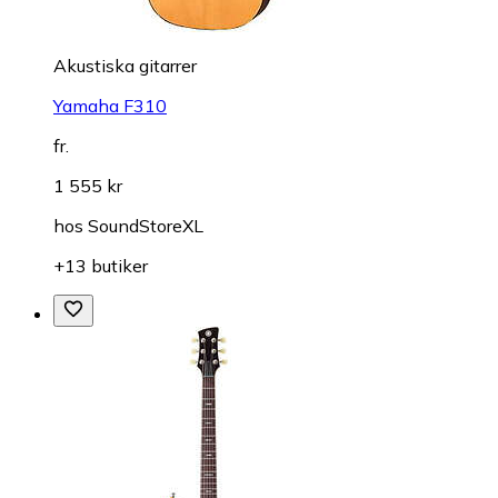
Akustiska gitarrer
Yamaha F310
fr.
1 555 kr
hos
SoundStoreXL
+13 butiker