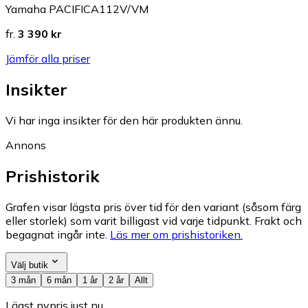
Yamaha PACIFICA112V/VM
fr.
3 390 kr
Jämför alla priser
Insikter
Vi har inga insikter för den här produkten ännu.
Annons
Prishistorik
Grafen visar lägsta pris över tid för den variant (såsom färg
eller storlek) som varit billigast vid varje tidpunkt. Frakt och
begagnat ingår inte.
Läs mer om prishistoriken.
Välj butik
3 mån
6 mån
1 år
2 år
Allt
Lägst nypris just nu