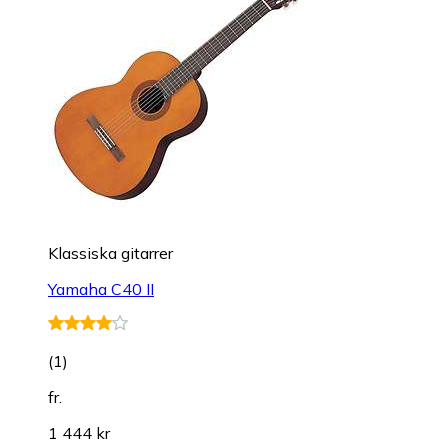
Klas­sis­ka gi­tar­rer
Yamaha C40 II
(
1
)
fr.
1 444 kr