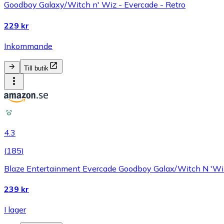
Goodboy Galaxy/Witch n' Wiz - Evercade - Retro
229 kr
Inkommande
Till butik
4.3
(
185
)
Blaze Entertainment Evercade Goodboy Galax/Witch N 'Wi
239 kr
I lager