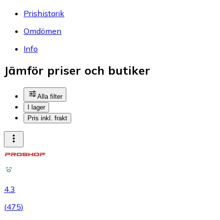
Prishistorik
Omdömen
Info
Jämför priser och butiker
Alla filter
I lager
Pris inkl. frakt
4.3
(
475
)