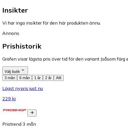
Insikter
Vi har inga insikter för den här produkten ännu.
Annons
Prishistorik
Grafen visar lägsta pris över tid för den variant (såsom färg e
Välj butik
3 mån
6 mån
1 år
2 år
Allt
Lägst nypris just nu
229 kr
Pristrend
3
mån