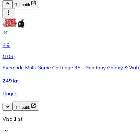
Till butik
4.9
(
109
)
Evercade Multi Game Cartridge 35 - Goodboy Galaxy & Wit
249 kr
I lager
Till butik
Visa 1 st