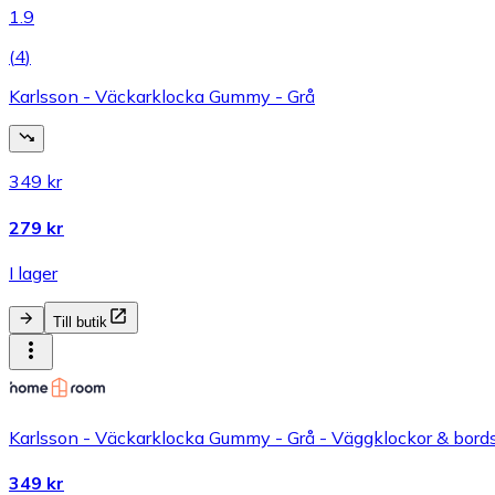
1.9
(
4
)
Karlsson - Väckarklocka Gummy - Grå
349 kr
279 kr
I lager
Till butik
Karlsson - Väckarklocka Gummy - Grå - Väggklockor & bord
349 kr