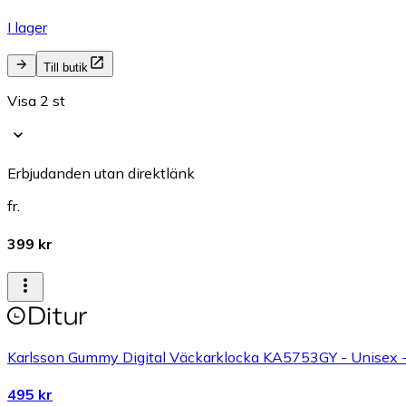
I lager
Till butik
Visa 2 st
Erbjudanden utan direktlänk
fr.
399 kr
Karlsson Gummy Digital Väckarklocka KA5753GY - Unisex -
495 kr