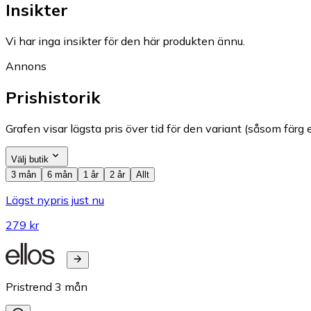
Insikter
Vi har inga insikter för den här produkten ännu.
Annons
Prishistorik
Grafen visar lägsta pris över tid för den variant (såsom färg e
Välj butik
3 mån
6 mån
1 år
2 år
Allt
Lägst nypris just nu
279 kr
Pristrend
3
mån