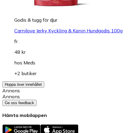
Godis & tugg för djur
Carnilove Jerky Kyckling & Kanin Hundgodis 100g
fr.
48 kr
hos
Meds
+2 butiker
Hoppa över innehållet
Annons
Annons
Ge oss feedback
Hämta mobilappen