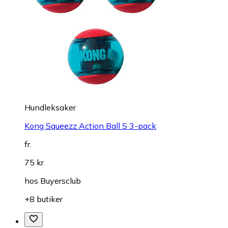
Hundleksaker
Kong Squeezz Action Ball S 3-pack
fr.
75 kr
hos
Buyersclub
+8 butiker