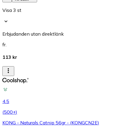
Visa 3 st
Erbjudanden utan direktlänk
fr.
113 kr
4.5
(
500+
)
KONG - Naturals Catnip 56gr - (KONGCN2E)