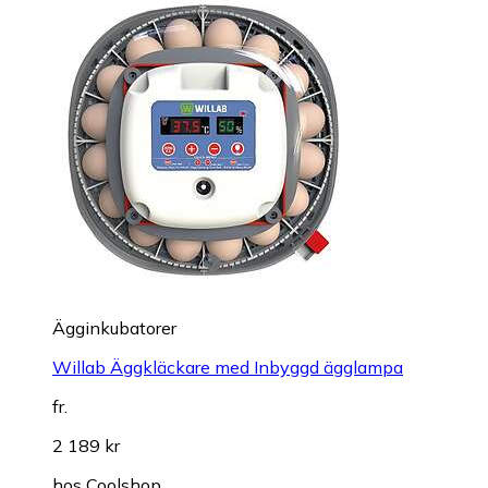
Ägginkubatorer
Willab Äggkläckare med Inbyggd ägglampa
fr.
2 189 kr
hos
Coolshop