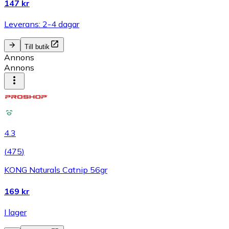
147 kr
Leverans: 2-4 dagar
Till butik
Annons
Annons
4.3
(
475
)
KONG Naturals Catnip 56gr
169 kr
I lager