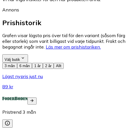
Annons
Prishistorik
Grafen visar lägsta pris över tid för den variant (såsom färg
eller storlek) som varit billigast vid varje tidpunkt. Frakt och
begagnat ingår inte.
Läs mer om prishistoriken.
Välj butik
3 mån
6 mån
1 år
2 år
Allt
Lägst nypris just nu
89 kr
Pristrend
3
mån