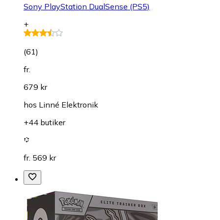
Sony PlayStation DualSense (PS5)
+
(
61
)
fr.
679 kr
hos
Linné Elektronik
+44 butiker
fr. 569 kr