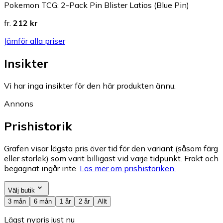
Pokemon TCG: 2-Pack Pin Blister Latios (Blue Pin)
fr.
212 kr
Jämför alla priser
Insikter
Vi har inga insikter för den här produkten ännu.
Annons
Prishistorik
Grafen visar lägsta pris över tid för den variant (såsom färg
eller storlek) som varit billigast vid varje tidpunkt. Frakt och
begagnat ingår inte.
Läs mer om prishistoriken.
Välj butik
3 mån
6 mån
1 år
2 år
Allt
Lägst nypris just nu