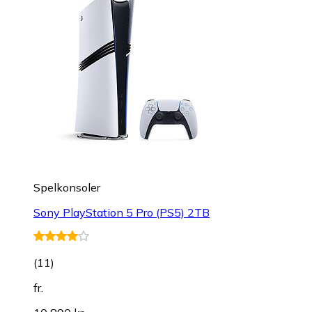
Spelkonsoler
Sony PlayStation 5 Pro (PS5) 2TB
(
11
)
fr.