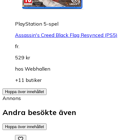
PlayStation 5-spel
Assassin's Creed Black Flag Resynced (PS5)
fr.
529 kr
hos
Webhallen
+11 butiker
Hoppa över innehållet
Annons
Andra besökte även
Hoppa över innehållet