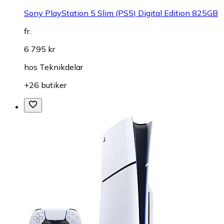
Sony PlayStation 5 Slim (PS5) Digital Edition 825GB
fr.
6 795 kr
hos
Teknikdelar
+26 butiker