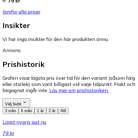
fr.
79 kr
Jämför alla priser
Insikter
Vi har inga insikter för den här produkten ännu.
Annons
Prishistorik
Grafen visar lägsta pris över tid för den variant (såsom färg
eller storlek) som varit billigast vid varje tidpunkt. Frakt och
begagnat ingår inte.
Läs mer om prishistoriken.
Välj butik
3 mån
6 mån
1 år
2 år
Allt
Lägst nypris just nu
79 kr