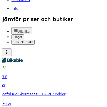
Info
Jämför priser och butiker
Alla filter
I lager
Pris inkl. frakt
3.8
(
2
)
Zefal Kid Skärmset till 16-20" cyklar
79 kr