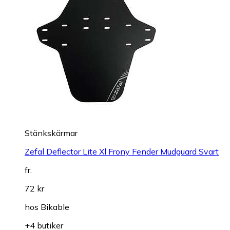
Stänkskärmar
Zefal Deflector Lite Xl Frony Fender Mudguard Svart
fr.
72 kr
hos
Bikable
+4 butiker