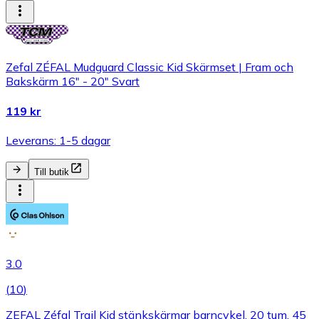
Zefal ZÉFAL Mudguard Classic Kid Skärmset | Fram och
Bakskärm 16" - 20" Svart
119 kr
Leverans: 1-5 dagar
Till butik
3.0
(
10
)
ZEFAL Zéfal Trail Kid stänkskärmar barncykel, 20 tum, 45