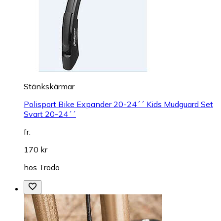
Stänkskärmar
Polisport Bike Expander 20-24´´ Kids Mudguard Set
Svart 20-24´´
fr.
170 kr
hos
Trodo