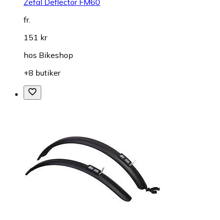
Zefal Deflector FM60
fr.
151 kr
hos
Bikeshop
+8 butiker