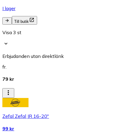
I lager
Till butik
Visa 3 st
Erbjudanden utan direktlänk
fr.
79 kr
Zefal Zefal JR 16-20"
99 kr