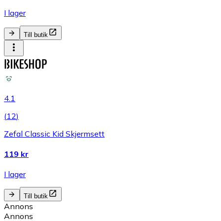
I lager
Till butik
4.1
(
12
)
Zefal Classic Kid Skjermsett
119 kr
I lager
Till butik
Annons
Annons