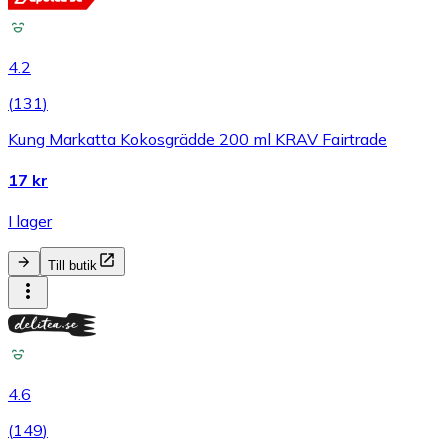
4.2
(
131
)
Kung Markatta Kokosgrädde 200 ml KRAV Fairtrade
17 kr
I lager
Till butik
4.6
(
149
)