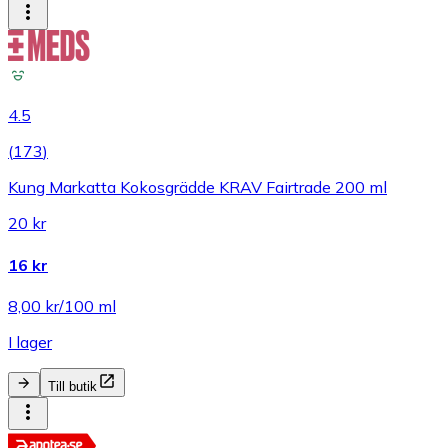
4.5
(
173
)
Kung Markatta Kokosgrädde KRAV Fairtrade 200 ml
20 kr
16 kr
8,00 kr/100 ml
I lager
Till butik