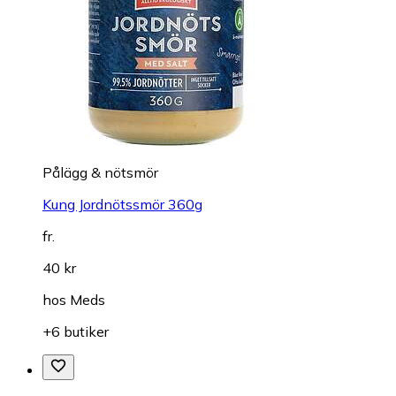
Pålägg & nötsmör
Kung Jordnötssmör 360g
fr.
40 kr
hos
Meds
+6 butiker