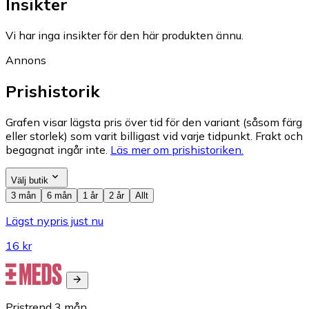
Insikter
Vi har inga insikter för den här produkten ännu.
Annons
Prishistorik
Grafen visar lägsta pris över tid för den variant (såsom färg
eller storlek) som varit billigast vid varje tidpunkt. Frakt och
begagnat ingår inte.
Läs mer om prishistoriken.
Välj butik
3 mån
6 mån
1 år
2 år
Allt
Lägst nypris just nu
16 kr
Pristrend
3
mån