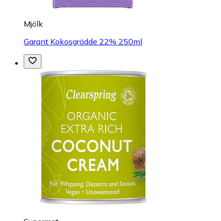
Mjölk
Garant Kokosgrädde 22% 250ml