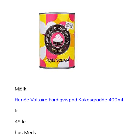
Mjölk
Renée Voltaire Färdigvispad Kokosgrädde 400ml
fr.
49 kr
hos
Meds