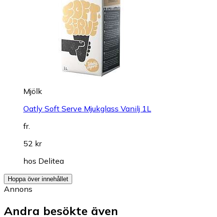
Mjölk
Oatly Soft Serve Mjukglass Vanilj 1L
fr.
52 kr
hos
Delitea
Hoppa över innehållet
Annons
Andra besökte även