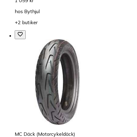
1 059 kr
hos
Bythjul
+2 butiker
MC Däck (Motorcykeldäck)