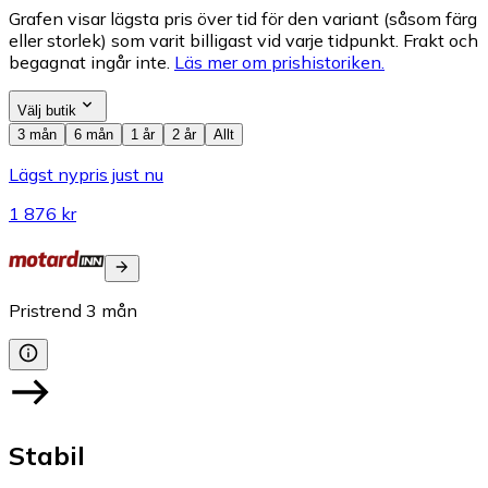
Grafen visar lägsta pris över tid för den variant (såsom färg
eller storlek) som varit billigast vid varje tidpunkt. Frakt och
begagnat ingår inte.
Läs mer om prishistoriken.
Välj butik
3 mån
6 mån
1 år
2 år
Allt
Lägst nypris just nu
1 876 kr
Pristrend
3
mån
Stabil