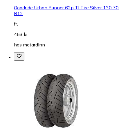
Goodride Urban Runner 62p Tl Tire Silver 130 70
R12
fr.
463 kr
hos
motardInn