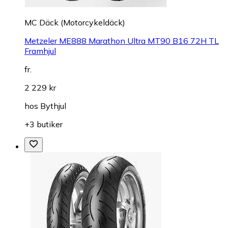
MC Däck (Motorcykeldäck)
Metzeler ME888 Marathon Ultra MT90 B16 72H TL
Framhjul
fr.
2 229 kr
hos
Bythjul
+3 butiker