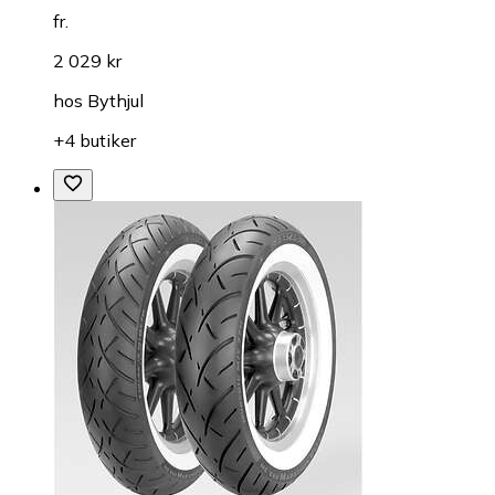
fr.
2 029 kr
hos
Bythjul
+4 butiker