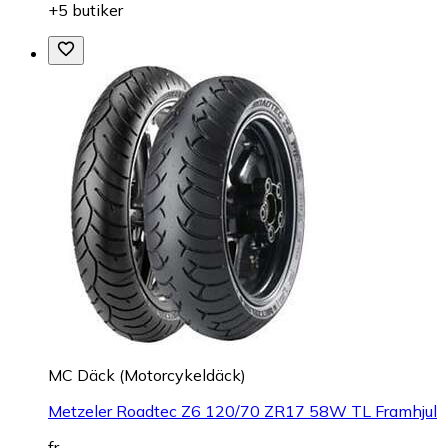
+5 butiker
MC Däck (Motorcykeldäck)
Metzeler Roadtec Z6 120/70 ZR17 58W TL Framhjul
fr.