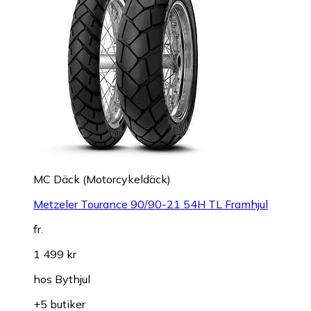
MC Däck (Motorcykeldäck)
Metzeler Tourance 90/90-21 54H TL Framhjul
fr.
1 499 kr
hos
Bythjul
+5 butiker