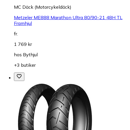
MC Däck (Motorcykeldäck)
Metzeler ME888 Marathon Ultra 80/90-21 48H TL
Framhjul
fr.
1 769 kr
hos
Bythjul
+3 butiker