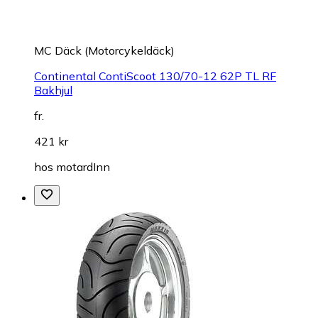
MC Däck (Motorcykeldäck)
Continental ContiScoot 130/70-12 62P TL RF
Bakhjul
fr.
421 kr
hos
motardInn