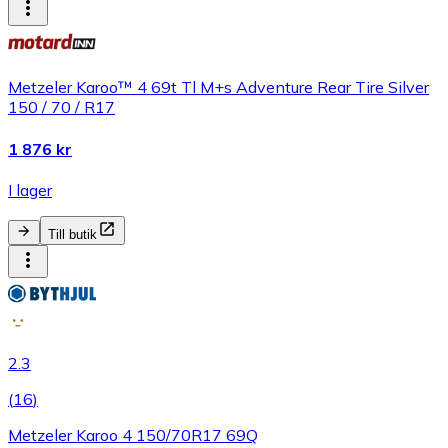
Metzeler Karoo™ 4 69t Tl M+s Adventure Rear Tire Silver
150 / 70 / R17
1 876 kr
I lager
Till butik
2.3
(
16
)
Metzeler Karoo 4 150/70R17 69Q