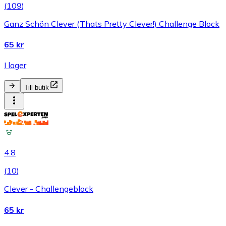
(
109
)
Ganz Schön Clever (Thats Pretty Clever!) Challenge Block
65 kr
I lager
Till butik
4.8
(
10
)
Clever - Challengeblock
65 kr