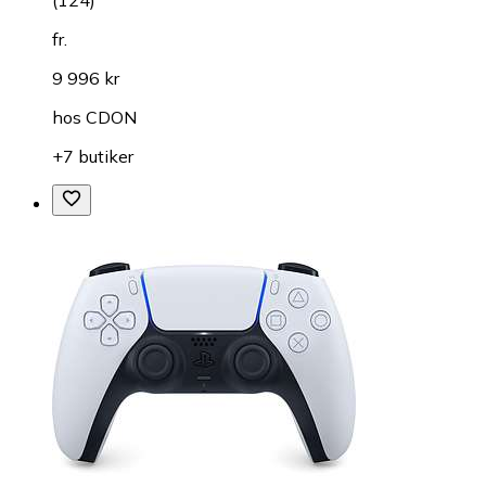
(
124
)
fr.
9 996 kr
hos
CDON
+7 butiker