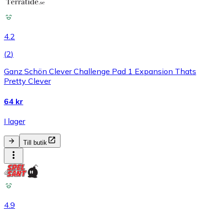
4.2
(
2
)
Ganz Schön Clever Challenge Pad 1 Expansion Thats
Pretty Clever
64 kr
I lager
Till butik
4.9