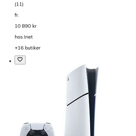
(
11
)
fr.
10 890 kr
hos
Inet
+16 butiker