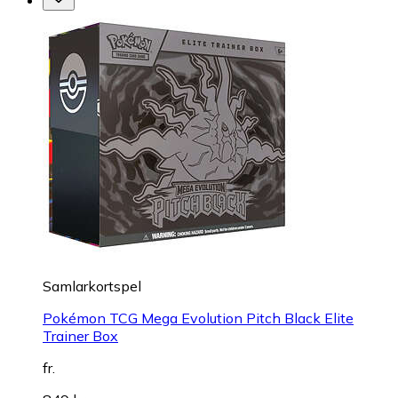
Samlarkortspel
Pokémon TCG Mega Evolution Pitch Black Elite
Trainer Box
fr.