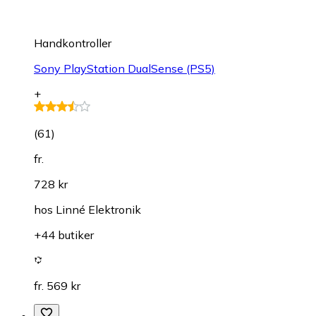
Handkontroller
Sony PlayStation DualSense (PS5)
+
(
61
)
fr.
728 kr
hos
Linné Elektronik
+44 butiker
fr. 569 kr