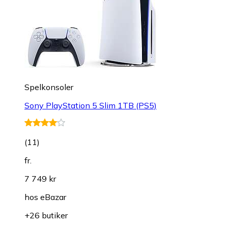
Spelkonsoler
Sony PlayStation 5 Slim 1TB (PS5)
(
11
)
fr.
7 749 kr
hos
eBazar
+26 butiker