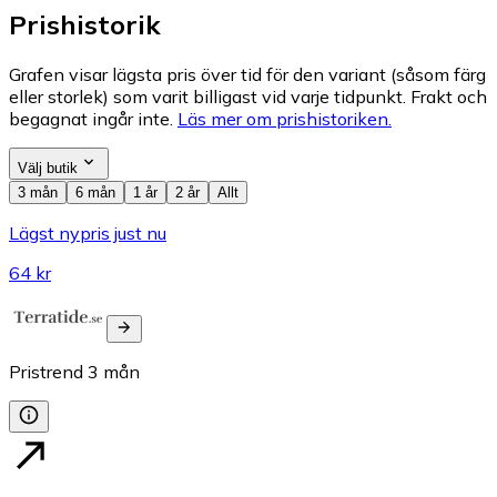
Prishistorik
Grafen visar lägsta pris över tid för den variant (såsom färg
eller storlek) som varit billigast vid varje tidpunkt. Frakt och
begagnat ingår inte.
Läs mer om prishistoriken.
Välj butik
3 mån
6 mån
1 år
2 år
Allt
Lägst nypris just nu
64 kr
Pristrend
3
mån