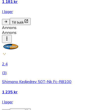
1 181 kr
I lager
Till butik
Annons
Annons
2.4
(
3
)
Shimano Kedjedrev 50T-Nk Fc-R8100
1 235 kr
I lager