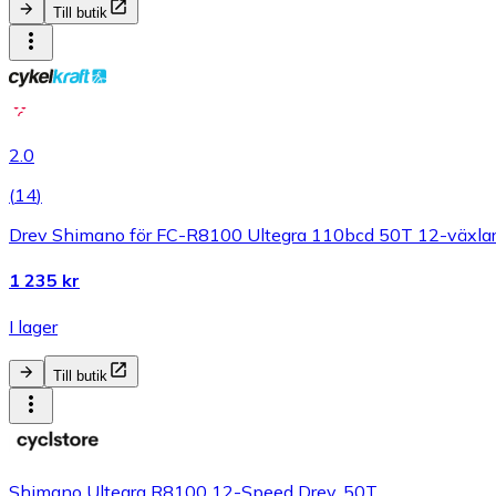
Till butik
2.0
(
14
)
Drev Shimano för FC-R8100 Ultegra 110bcd 50T 12-växla
1 235 kr
I lager
Till butik
Shimano Ultegra R8100 12-Speed Drev, 50T