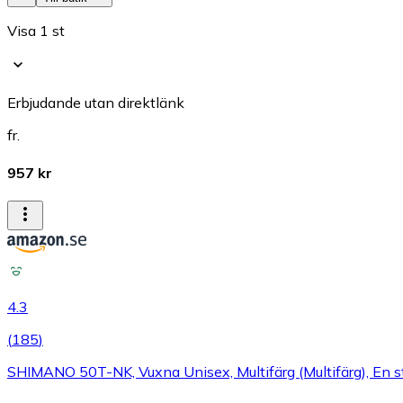
Visa 1 st
Erbjudande utan direktlänk
fr.
957 kr
4.3
(
185
)
SHIMANO 50T-NK, Vuxna Unisex, Multifärg (Multifärg), En s