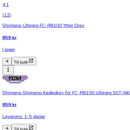
4.1
(
12
)
Shimano Ultegra FC-R8100 Ytter Drev
859 kr
I lager
Till butik
Shimano Shimano Kedjedrev för FC-R8100 Ultegra 50T-NK 
859 kr
Leverans: 1-5 dagar
Till butik