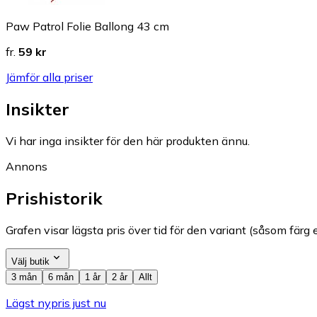
Paw Patrol Folie Ballong 43 cm
fr.
59 kr
Jämför alla priser
Insikter
Vi har inga insikter för den här produkten ännu.
Annons
Prishistorik
Grafen visar lägsta pris över tid för den variant (såsom färg e
Välj butik
3 mån
6 mån
1 år
2 år
Allt
Lägst nypris just nu