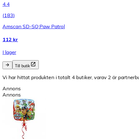
4.4
(
183
)
Amscan SD-SQ:Paw Patrol
112 kr
I lager
Till butik
Vi har hittat produkten i totalt 4 butiker, varav 2 är partnerbu
Annons
Annons