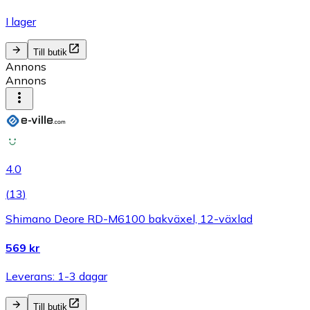
I lager
Till butik
Annons
Annons
4.0
(
13
)
Shimano Deore RD-M6100 bakväxel, 12-växlad
569 kr
Leverans: 1-3 dagar
Till butik