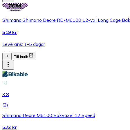
Shimano Shimano Deore RD-M6100 12-vxl Long Cage Bak
519 kr
Leverans: 1-5 dagar
Till butik
3.8
(
2
)
Shimano Deore M6100 Bakväxel 12 Speed
532 kr