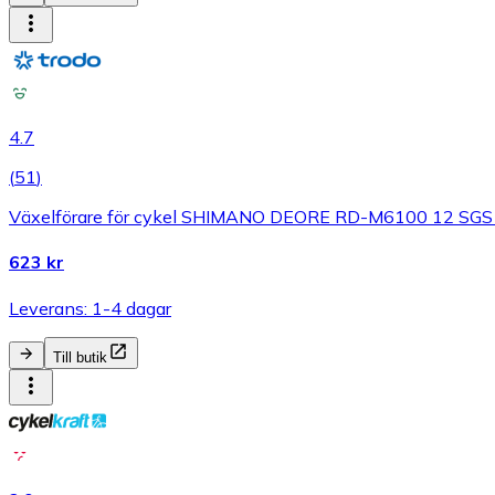
4.7
(
51
)
Växelförare för cykel SHIMANO DEORE RD-M6100 12 SG
623 kr
Leverans: 1-4 dagar
Till butik