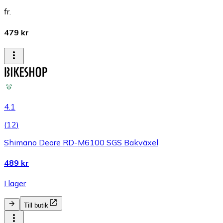
fr.
479 kr
4.1
(
12
)
Shimano Deore RD-M6100 SGS Bakväxel
489 kr
I lager
Till butik