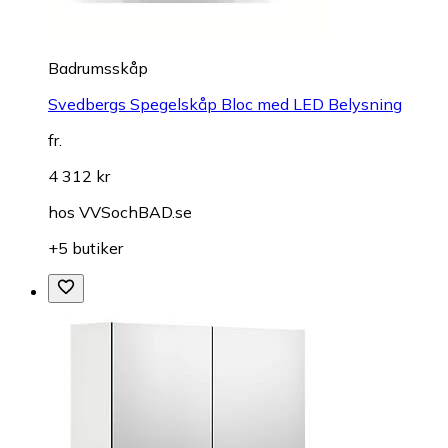
Badrumsskåp
Svedbergs Spegelskåp Bloc med LED Belysning
fr.
4 312 kr
hos
VVSochBAD.se
+5 butiker