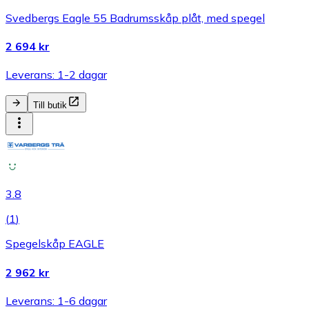
Svedbergs Eagle 55 Badrumsskåp plåt, med spegel
2 694 kr
Leverans: 1-2 dagar
Till butik
3.8
(
1
)
Spegelskåp EAGLE
2 962 kr
Leverans: 1-6 dagar