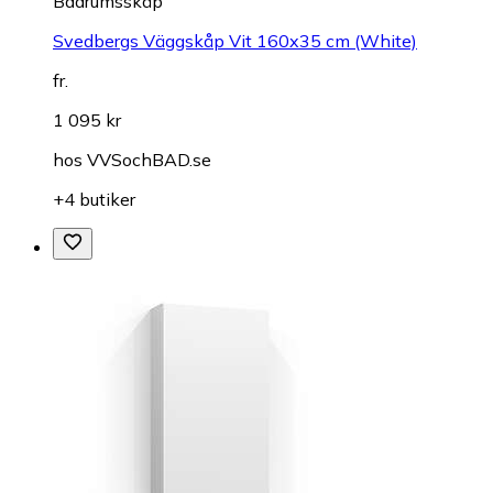
Badrumsskåp
Svedbergs Väggskåp Vit 160x35 cm (White)
fr.
1 095 kr
hos
VVSochBAD.se
+4 butiker