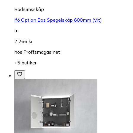
Badrumsskåp
Ifö Option Bas Spegelskåp 600mm (Vit)
fr.
2 266 kr
hos
Proffsmagasinet
+5 butiker