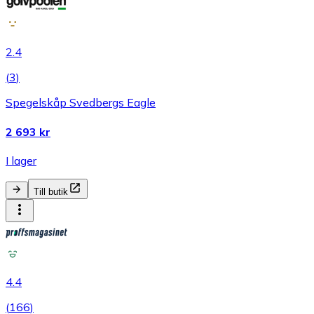
2.4
(
3
)
Spegelskåp Svedbergs Eagle
2 693 kr
I lager
Till butik
4.4
(
166
)