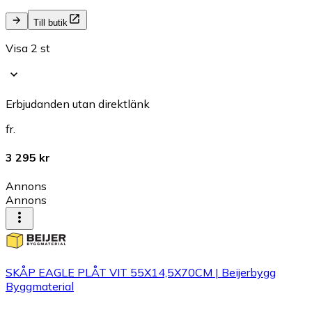
Till butik
Visa 2 st
Erbjudanden utan direktlänk
fr.
3 295 kr
Annons
Annons
SKÅP EAGLE PLÅT VIT 55X14,5X70CM | Beijerbygg
Byggmaterial