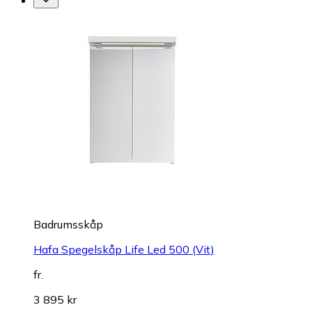
Badrumsskåp
Hafa Spegelskåp Life Led 500 (Vit)
fr.
3 895 kr