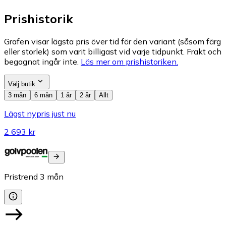
Prishistorik
Grafen visar lägsta pris över tid för den variant (såsom färg
eller storlek) som varit billigast vid varje tidpunkt. Frakt och
begagnat ingår inte.
Läs mer om prishistoriken.
Välj butik
3 mån
6 mån
1 år
2 år
Allt
Lägst nypris just nu
2 693 kr
Pristrend
3
mån