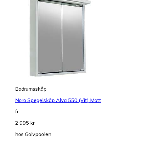
Badrumsskåp
Noro Spegelskåp Alva 550 (Vit) Matt
fr.
2 995 kr
hos
Golvpoolen