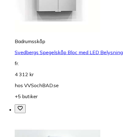
Badrumsskåp
Svedbergs Spegelskåp Bloc med LED Belysning
fr.
4 312 kr
hos
VVSochBAD.se
+5 butiker