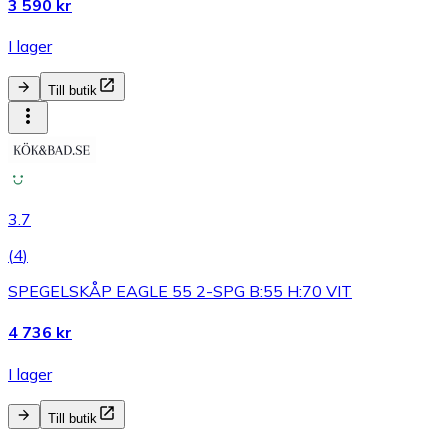
3 590 kr
I lager
Till butik
3.7
(
4
)
SPEGELSKÅP EAGLE 55 2-SPG B:55 H:70 VIT
4 736 kr
I lager
Till butik