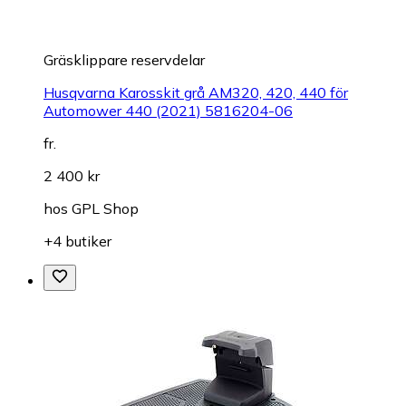
Gräsklippare reservdelar
Husqvarna Karosskit grå AM320, 420, 440 för
Automower 440 (2021) 5816204-06
fr.
2 400 kr
hos
GPL Shop
+4 butiker