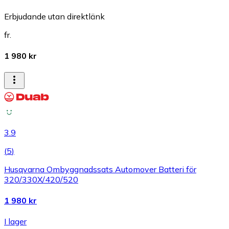
Erbjudande utan direktlänk
fr.
1 980 kr
3.9
(
5
)
Husqvarna Ombyggnadssats Automover Batteri för
320/330X/420/520
1 980 kr
I lager