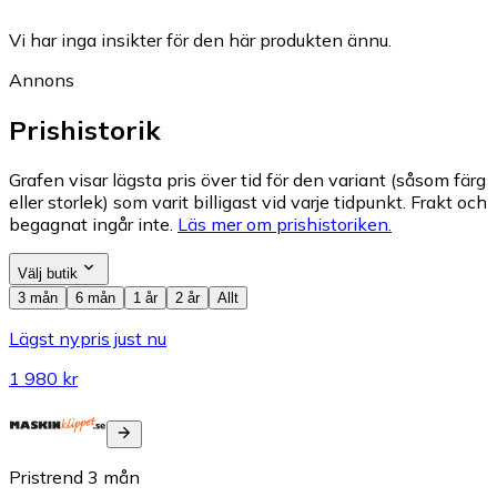
Vi har inga insikter för den här produkten ännu.
Annons
Prishistorik
Grafen visar lägsta pris över tid för den variant (såsom färg
eller storlek) som varit billigast vid varje tidpunkt. Frakt och
begagnat ingår inte.
Läs mer om prishistoriken.
Välj butik
3 mån
6 mån
1 år
2 år
Allt
Lägst nypris just nu
1 980 kr
Pristrend
3
mån