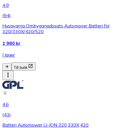
4.9
(
94
)
Husqvarna Ombyggnadssats Automover Batteri för
320/330X/420/520
1 980 kr
I lager
Till butik
4.6
(
43
)
Batteri Automower LI-ION 320,330X,420