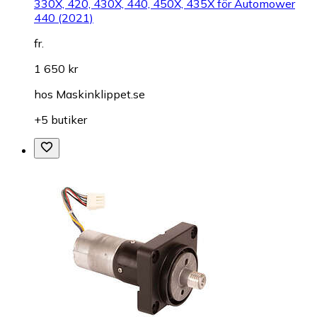
330X, 420, 430X, 440, 450X, 435X för Automower
440 (2021)
fr.
1 650 kr
hos
Maskinklippet.se
+5 butiker