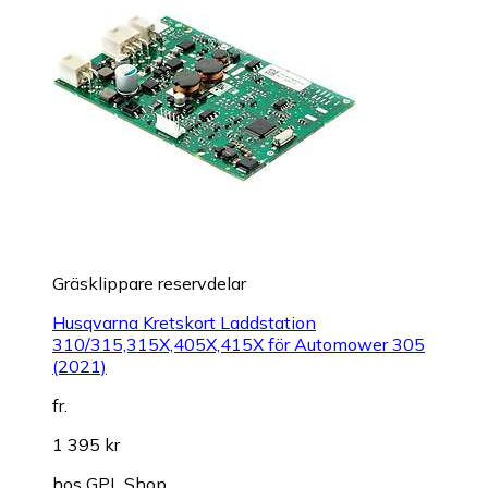
Gräsklippare reservdelar
Husqvarna Kretskort Laddstation
310/315,315X,405X,415X för Automower 305
(2021)
fr.
1 395 kr
hos
GPL Shop