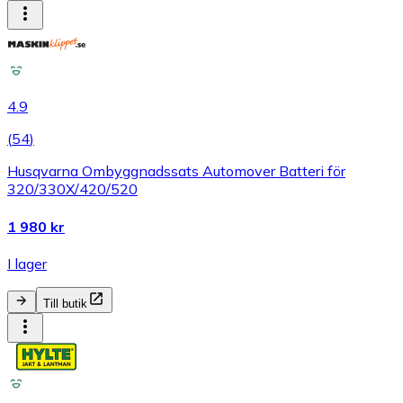
4.9
(
54
)
Husqvarna Ombyggnadssats Automover Batteri för
320/330X/420/520
1 980 kr
I lager
Till butik