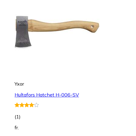
Yxor
Hultafors Hatchet H-006-SV
(
1
)
fr.