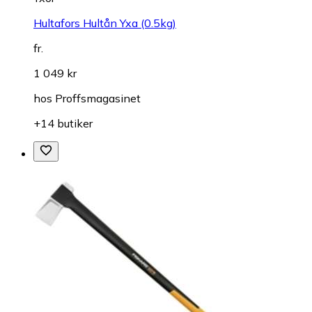
Hultafors Hultån Yxa (0.5kg)
fr.
1 049 kr
hos
Proffsmagasinet
+14 butiker