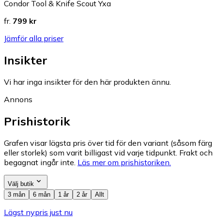
Condor Tool & Knife Scout Yxa
fr.
799 kr
Jämför alla priser
Insikter
Vi har inga insikter för den här produkten ännu.
Annons
Prishistorik
Grafen visar lägsta pris över tid för den variant (såsom färg
eller storlek) som varit billigast vid varje tidpunkt. Frakt och
begagnat ingår inte.
Läs mer om prishistoriken.
Välj butik
3 mån
6 mån
1 år
2 år
Allt
Lägst nypris just nu