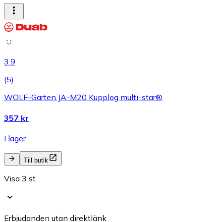
3.9
(
5
)
WOLF-Garten JA-M20 Kupplog multi-star®
357 kr
I lager
Till butik
Visa 3 st
Erbjudanden utan direktlänk