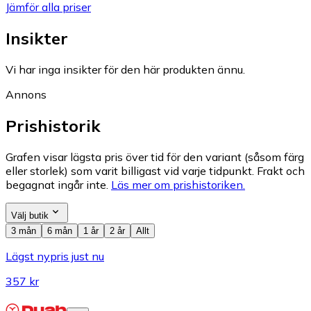
Jämför alla priser
Insikter
Vi har inga insikter för den här produkten ännu.
Annons
Prishistorik
Grafen visar lägsta pris över tid för den variant (såsom färg
eller storlek) som varit billigast vid varje tidpunkt. Frakt och
begagnat ingår inte.
Läs mer om prishistoriken.
Välj butik
3 mån
6 mån
1 år
2 år
Allt
Lägst nypris just nu
357 kr