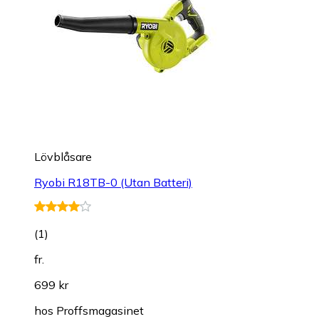
Lövblåsare
Ryobi R18TB-0 (Utan Batteri)
(
1
)
fr.
699 kr
hos
Proffsmagasinet