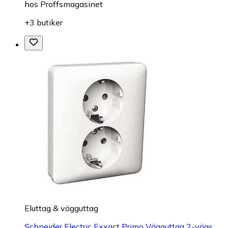
hos
Proffsmagasinet
+3 butiker
Eluttag & vägguttag
Schneider Electric Exxact Primo Vägguttag 2-vägs