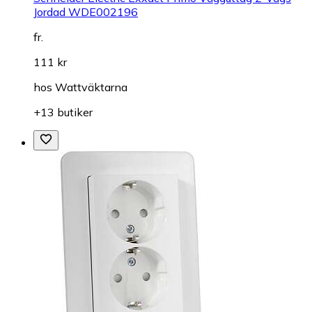
Jordad WDE002196
fr.
111 kr
hos
Wattväktarna
+13 butiker