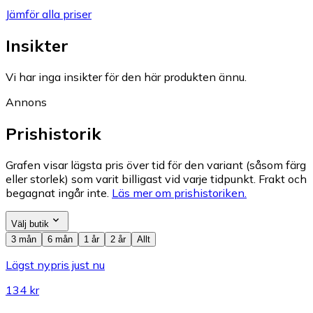
Jämför alla priser
Insikter
Vi har inga insikter för den här produkten ännu.
Annons
Prishistorik
Grafen visar lägsta pris över tid för den variant (såsom färg
eller storlek) som varit billigast vid varje tidpunkt. Frakt och
begagnat ingår inte.
Läs mer om prishistoriken.
Välj butik
3 mån
6 mån
1 år
2 år
Allt
Lägst nypris just nu
134 kr