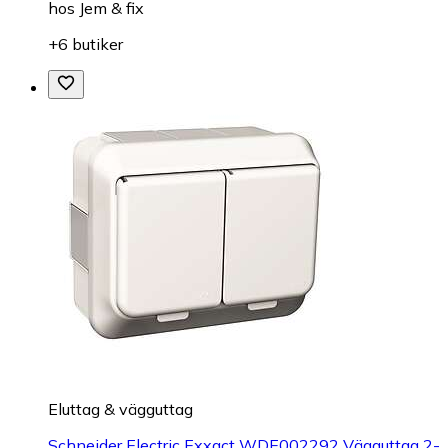
hos
Jem & fix
+6 butiker
Eluttag & vägguttag
Schneider Electric Exxact WDE002292 Vägguttag 2-