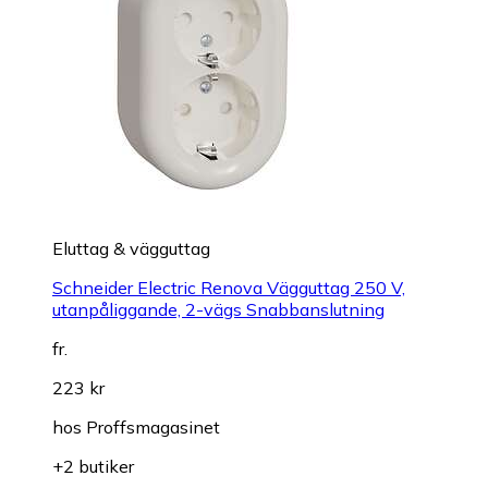
Eluttag & vägguttag
Schneider Electric Renova Vägguttag 250 V,
utanpåliggande, 2-vägs Snabbanslutning
fr.
223 kr
hos
Proffsmagasinet
+2 butiker