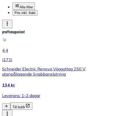
Alla filter
Pris inkl. frakt
4.4
(
171
)
Schneider Electric Renova Vägguttag 250 V,
utanpåliggande Snabbanslutning
134 kr
Leverans: 1-2 dagar
Till butik