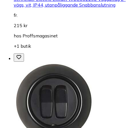
vägs, vit, IP44, utanpåliggande Snabbanslutning
fr.
215 kr
hos
Proffsmagasinet
+1 butik