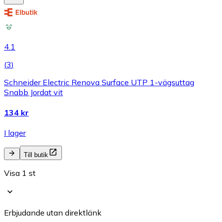
4.1
(
3
)
Schneider Electric Renova Surface UTP 1-vägsuttag
Snabb Jordat vit
134 kr
I lager
Till butik
Visa 1 st
Erbjudande utan direktlänk