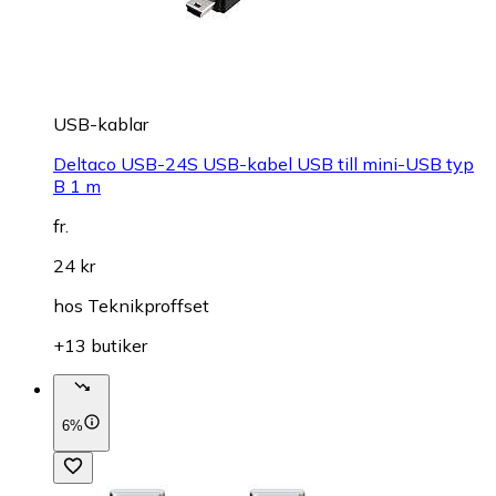
USB-kablar
Deltaco USB-24S USB-kabel USB till mini-USB typ
B 1 m
fr.
24 kr
hos
Teknikproffset
+13 butiker
6%