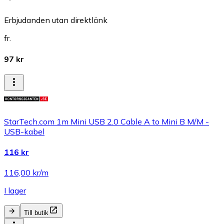
Erbjudanden utan direktlänk
fr.
97 kr
StarTech.com 1m Mini USB 2.0 Cable A to Mini B M/M -
USB-kabel
116 kr
116,00 kr/m
I lager
Till butik