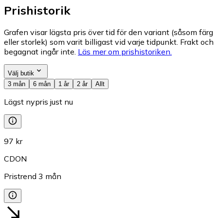
Prishistorik
Grafen visar lägsta pris över tid för den variant (såsom färg
eller storlek) som varit billigast vid varje tidpunkt. Frakt och
begagnat ingår inte.
Läs mer om prishistoriken.
Välj butik
3 mån
6 mån
1 år
2 år
Allt
Lägst nypris just nu
97 kr
CDON
Pristrend
3
mån