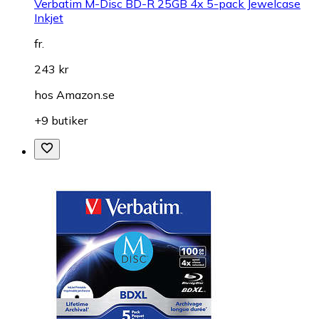
Verbatim M-Disc BD-R 25GB 4x 5-pack Jewelcase
Inkjet
fr.
243 kr
hos
Amazon.se
+9 butiker