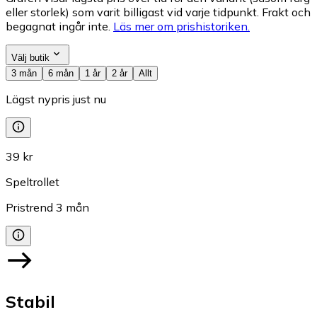
eller storlek) som varit billigast vid varje tidpunkt. Frakt och
begagnat ingår inte.
Läs mer om prishistoriken.
Välj butik
3 mån
6 mån
1 år
2 år
Allt
Lägst nypris just nu
39 kr
Speltrollet
Pristrend
3
mån
Stabil