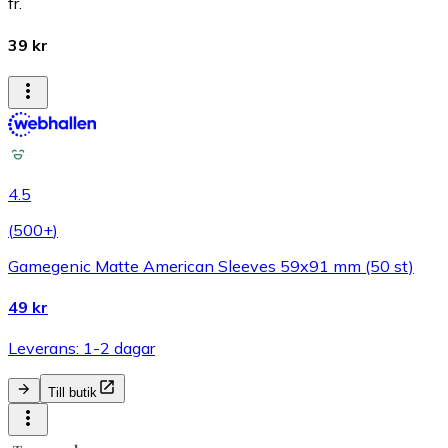
fr.
39 kr
4.5
(
500+
)
Gamegenic Matte American Sleeves 59x91 mm (50 st)
49 kr
Leverans: 1-2 dagar
Till butik