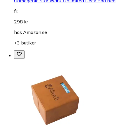
Gamegenic Star Wars: Unlimited Deck Pod Red
fr.
298 kr
hos
Amazon.se
+3 butiker