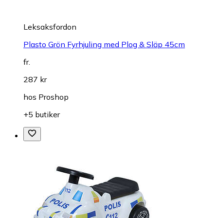
Leksaksfordon
Plasto Grön Fyrhjuling med Plog & Släp 45cm
fr.
287 kr
hos
Proshop
+5 butiker