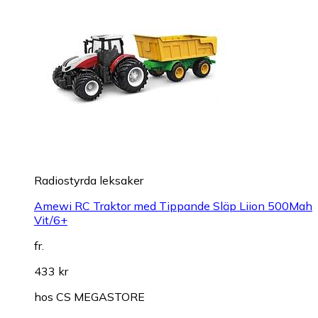
Radiostyrda leksaker
Amewi RC Traktor med Tippande Släp Liion 500Mah
Vit/6+
fr.
433 kr
hos
CS MEGASTORE