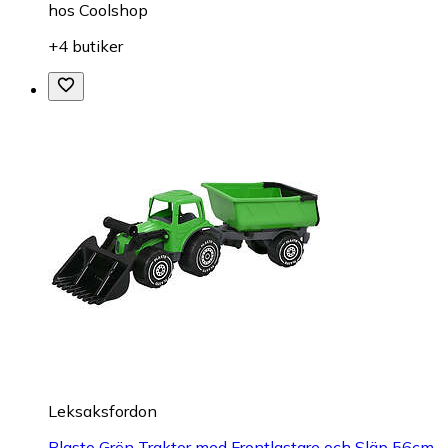
hos
Coolshop
+4 butiker
Leksaksfordon
Plasto Grön Traktor med Frontlastare och Släp 56cm