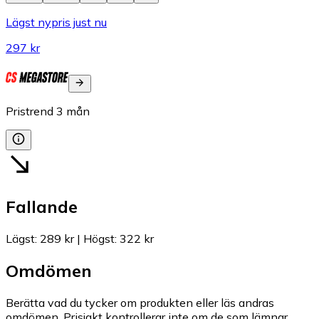
Lägst nypris just nu
297 kr
Pristrend
3
mån
Fallande
Lägst
:
289 kr
|
Högst
:
322 kr
Omdömen
Berätta vad du tycker om produkten eller läs andras
omdömen. Prisjakt kontrollerar inte om de som lämnar