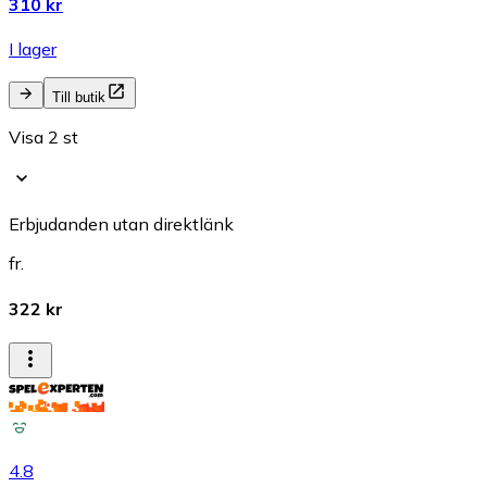
310 kr
I lager
Till butik
Visa 2 st
Erbjudanden utan direktlänk
fr.
322 kr
4.8