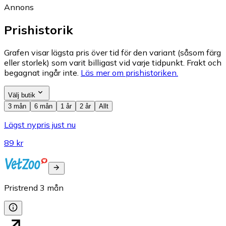
Annons
Prishistorik
Grafen visar lägsta pris över tid för den variant (såsom färg
eller storlek) som varit billigast vid varje tidpunkt. Frakt och
begagnat ingår inte.
Läs mer om prishistoriken.
Välj butik
3 mån
6 mån
1 år
2 år
Allt
Lägst nypris just nu
89 kr
Pristrend
3
mån