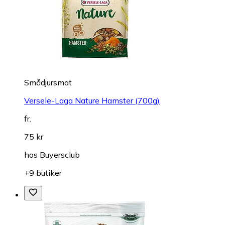
Smådjursmat
Versele-Laga Nature Hamster (700g)
fr.
75 kr
hos
Buyersclub
+9 butiker