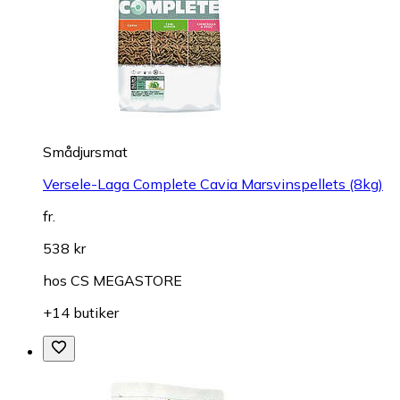
Smådjursmat
Versele-Laga Complete Cavia Marsvinspellets (8kg)
fr.
538 kr
hos
CS MEGASTORE
+14 butiker