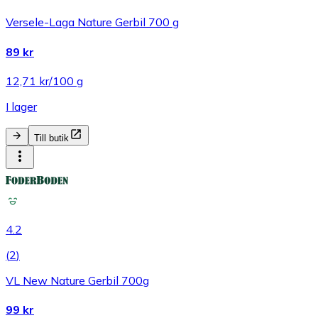
Versele-Laga Nature Gerbil 700 g
89 kr
12,71 kr/100 g
I lager
Till butik
4.2
(
2
)
VL New Nature Gerbil 700g
99 kr