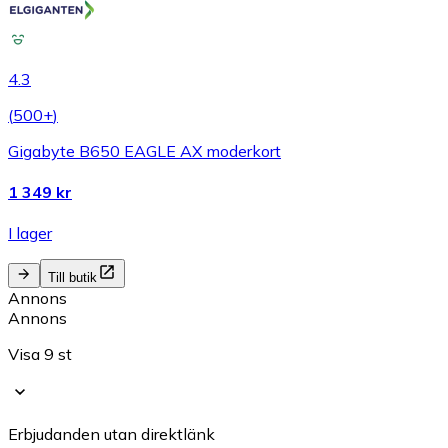
4.3
(
500+
)
Gigabyte B650 EAGLE AX moderkort
1 349 kr
I lager
Till butik
Annons
Annons
Visa 9 st
Erbjudanden utan direktlänk