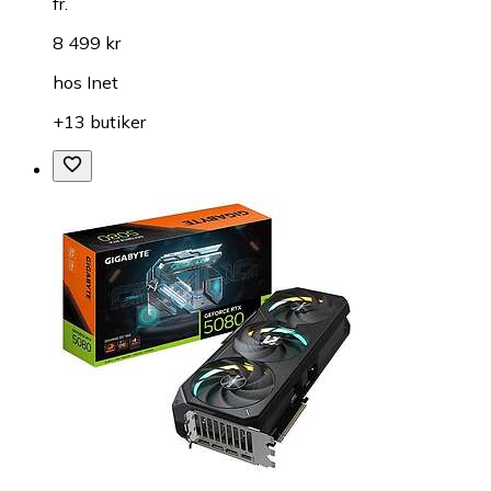
fr.
8 499 kr
hos
Inet
+13 butiker