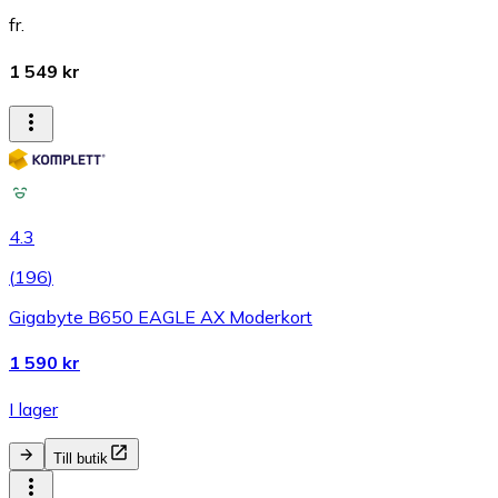
fr.
1 549 kr
4.3
(
196
)
Gigabyte B650 EAGLE AX Moderkort
1 590 kr
I lager
Till butik