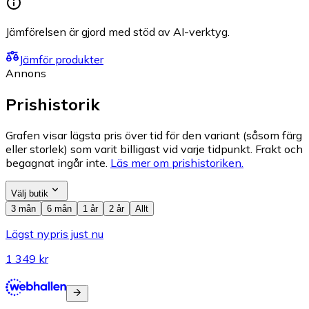
Jämförelsen är gjord med stöd av AI-verktyg.
Jämför produkter
Annons
Prishistorik
Grafen visar lägsta pris över tid för den variant (såsom färg
eller storlek) som varit billigast vid varje tidpunkt. Frakt och
begagnat ingår inte.
Läs mer om prishistoriken.
Välj butik
3 mån
6 mån
1 år
2 år
Allt
Lägst nypris just nu
1 349 kr