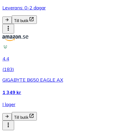
Leverans: 0-2 dagar
Till butik
4.4
(
183
)
GIGABYTE B650 EAGLE AX
1 349 kr
I lager
Till butik