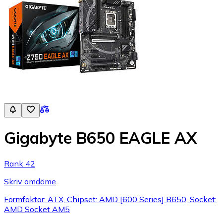
Gigabyte B650 EAGLE AX
Rank 42
Skriv omdöme
Formfaktor: ATX, Chipset: AMD [600 Series] B650, Socket:
AMD Socket AM5