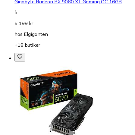
Gigabyte Radeon RX 9060 XT Gaming OC 16GB
fr.
5 199 kr
hos
Elgiganten
+18 butiker