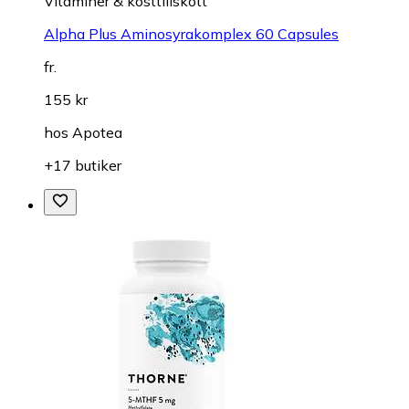
Vitaminer & kosttillskott
Alpha Plus Aminosyrakomplex 60 Capsules
fr.
155 kr
hos
Apotea
+17 butiker