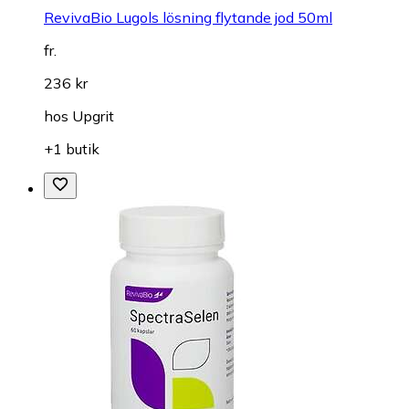
RevivaBio Lugols lösning flytande jod 50ml
fr.
236 kr
hos
Upgrit
+1 butik