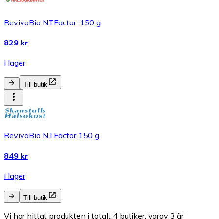
RevivaBio NTFactor, 150 g
829 kr
I lager
Till butik
RevivaBio NTFactor 150 g
849 kr
I lager
Till butik
Vi har hittat produkten i totalt 4 butiker, varav 3 är