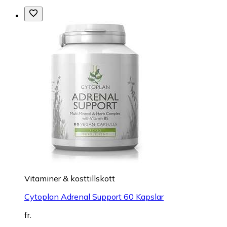
Vitaminer & kosttillskott
Cytoplan Adrenal Support 60 Kapslar
fr.