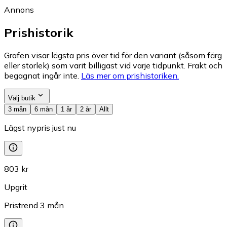
Annons
Prishistorik
Grafen visar lägsta pris över tid för den variant (såsom färg
eller storlek) som varit billigast vid varje tidpunkt. Frakt och
begagnat ingår inte.
Läs mer om prishistoriken.
Välj butik
3 mån
6 mån
1 år
2 år
Allt
Lägst nypris just nu
803 kr
Upgrit
Pristrend
3
mån