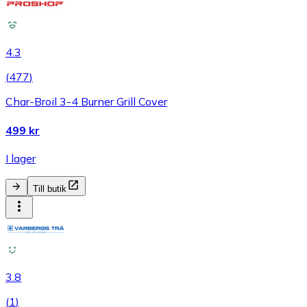
4.3
(
477
)
Char-Broil 3-4 Burner Grill Cover
499 kr
I lager
Till butik
3.8
(
1
)