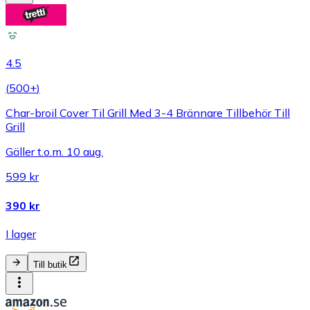
4.5
(
500+
)
Char-broil Cover Til Grill Med 3-4 Brännare Tillbehör Till
Grill
Gäller t.o.m. 10 aug.
599 kr
390 kr
I lager
Till butik