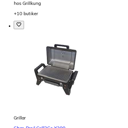
hos
Grillkung
+10 butiker
Grillar
Char-Broil Grill2Go X200