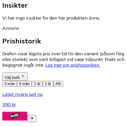
Insikter
Vi har inga insikter för den här produkten ännu.
Annons
Prishistorik
Grafen visar lägsta pris över tid för den variant (såsom färg
eller storlek) som varit billigast vid varje tidpunkt. Frakt och
begagnat ingår inte.
Läs mer om prishistoriken.
Välj butik
3 mån
6 mån
1 år
2 år
Allt
Lägst nypris just nu
390 kr