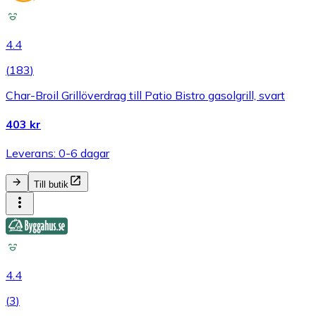
4.4
(
183
)
Char-Broil Grillöverdrag till Patio Bistro gasolgrill, svart
403 kr
Leverans: 0-6 dagar
Till butik
4.4
(
3
)