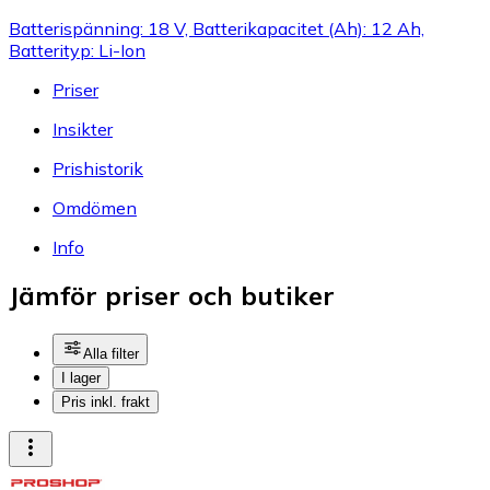
Batterispänning: 18 V, Batterikapacitet (Ah): 12 Ah,
Batterityp: Li-Ion
Priser
Insikter
Prishistorik
Omdömen
Info
Jämför priser och butiker
Alla filter
I lager
Pris inkl. frakt