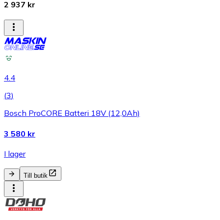
2 937 kr
4.4
(
3
)
Bosch ProCORE Batteri 18V (12,0Ah)
3 580 kr
I lager
Till butik