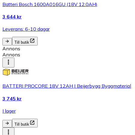
Batteri Bosch 1600A016GU (18V 12.0AH)
3 644 kr
Leverans: 6-10 dagar
Till butik
Annons
Annons
BATTERI PROCORE 18V 12AH | Beijerbygg Byggmaterial
3 745 kr
I lager
Till butik