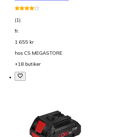
(
1
)
fr.
1 655 kr
hos
CS MEGASTORE
+18 butiker