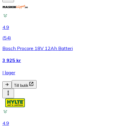
4.9
(
54
)
Bosch Procore 18V 12Ah Batteri
3 925 kr
I lager
Till butik
4.9