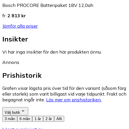
Bosch PROCORE Batteripaket 18V 12,0ah
fr.
2 813 kr
Jämför alla priser
Insikter
Vi har inga insikter för den här produkten ännu.
Annons
Prishistorik
Grafen visar lägsta pris över tid för den variant (såsom färg
eller storlek) som varit billigast vid varje tidpunkt. Frakt och
begagnat ingår inte.
Läs mer om prishistoriken.
Välj butik
3 mån
6 mån
1 år
2 år
Allt