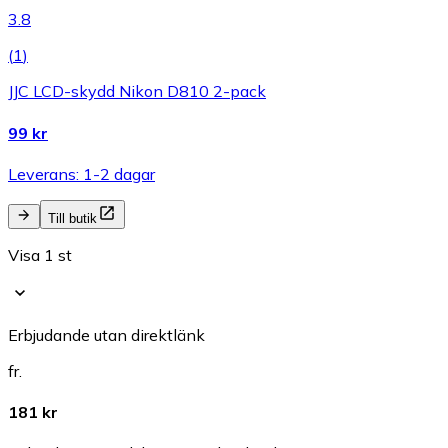
3.8
(
1
)
JJC LCD-skydd Nikon D810 2-pack
99 kr
Leverans: 1-2 dagar
Till butik
Visa 1 st
Erbjudande utan direktlänk
fr.
181 kr