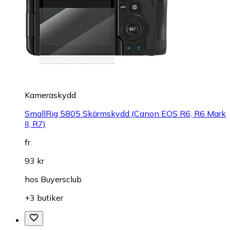
Kameraskydd
SmallRig 5805 Skärmskydd (Canon EOS R6, R6 Mark
II, R7)
fr.
93 kr
hos
Buyersclub
+3 butiker