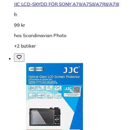
JJC LCD-SKYDD FÖR SONY A7II/A7SII/A7RII/A7III
fr.
99 kr
hos
Scandinavian Photo
+2 butiker