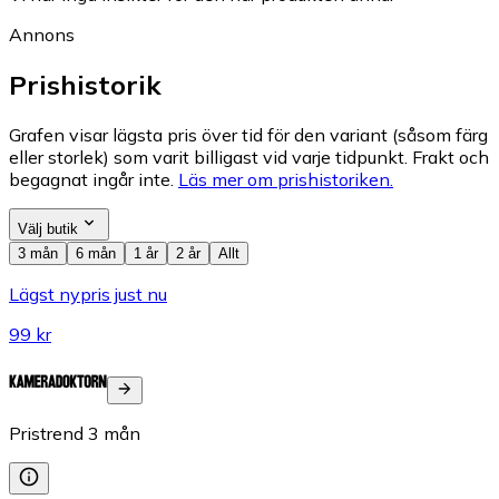
Annons
Prishistorik
Grafen visar lägsta pris över tid för den variant (såsom färg
eller storlek) som varit billigast vid varje tidpunkt. Frakt och
begagnat ingår inte.
Läs mer om prishistoriken.
Välj butik
3 mån
6 mån
1 år
2 år
Allt
Lägst nypris just nu
99 kr
Pristrend
3
mån