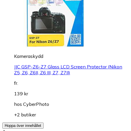
Kameraskydd
JJC GSP-Z6-Z7 Glass LCD Screen Protector (Nikon
Z5, Z6, Z6II, Z6 III, Z7, Z7II)
fr.
139 kr
hos
CyberPhoto
+2 butiker
Hoppa över innehållet