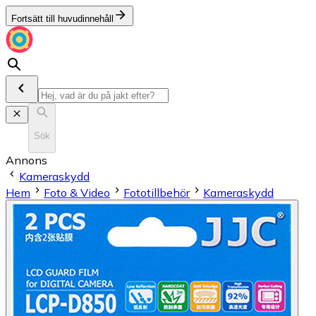
Fortsätt till huvudinnehåll
Sök
Annons
Kameraskydd
Hem
Foto & Video
Fototillbehör
Kameraskydd